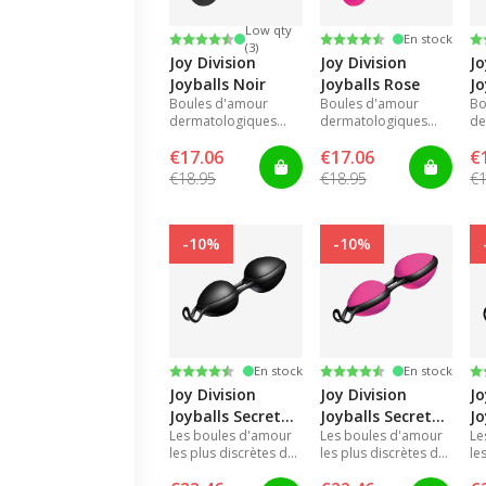
Low qty
Note:
4.3 sur 5 étoiles
Note:
4.3 sur 5 étoiles
N
4.
En stock
(3)
Joy Division
Joy Division
Jo
Joyballs Noir
Joyballs Rose
J
Boules d'amour
Boules d'amour
Bo
dermatologiques
dermatologiques
de
renforçant les
renforçant les
re
€17.06
€17.06
€
muscles du vagin.
muscles du vagin.
mu
€18.95
€18.95
€1
-10%
-10%
Note:
4.3 sur 5 étoiles
Note:
4.3 sur 5 étoiles
N
4.
En stock
En stock
Joy Division
Joy Division
Jo
Joyballs Secret
Joyballs Secret
Jo
Les boules d'amour
Les boules d'amour
Le
Noir
Rose/Noir
R
les plus discrètes du
les plus discrètes du
le
monde - sans corde
monde - sans corde
mo