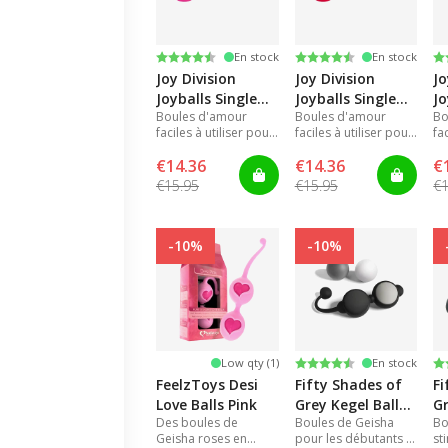
Note:
4.3 sur 5 étoiles
Note:
4.3 sur 5 étoiles
N
4.
En stock
En stock
Joy Division
Joy Division
Jo
Joyballs Single
Joyballs Single
Jo
Boules d'amour
Boules d'amour
Bo
Rose
Rouge
Vi
faciles à utiliser pour
faciles à utiliser pour
fa
renforcer les muscles
renforcer les muscles
re
€14.36
€14.36
€
de la ceinture
de la ceinture
de
pelvienne et
pelvienne et
pe
€15.95
€15.95
€1
augmenter le plaisir
augmenter le plaisir
au
-10%
-10%
Note:
4.5 sur 5 étoiles
N
4.
Low qty (1)
En stock
FeelzToys Desi
Fifty Shades of
Fi
Love Balls Pink
Grey Kegel Balls
Gr
Des boules de
Boules de Geisha
Bo
Set
W
Geisha roses en
pour les débutants et
st