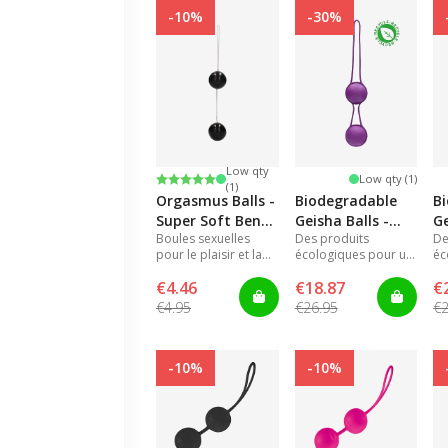
pour une utilisation optimale.
-10%
-30%
Nous vous envoyons toujours les billes ra
discrètement afin que personne ne sache ce
dans le paquet.
Low qty
Note:
5.0 sur 5 étoiles
Low qty (1)
(1)
Orgasmus Balls -
Biodegradable
B
Super Soft Ben
Geisha Balls -
Ge
Boules sexuelles
Des produits
De
Wa Balls
Purple
B
pour le plaisir et la
écologiques pour un
éc
tonification
plaisir durable.
pl
€4.46
€18.87
€
musculaire.
€4.95
€26.95
€2
-10%
-10%