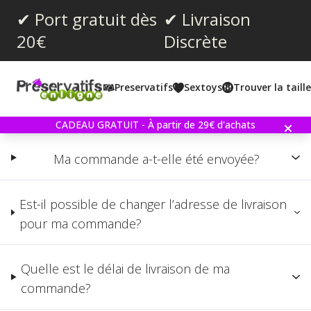
✔ Port gratuit dès
✔ Livraison
20€
Discrète
Rubrique d'aide
Vous trouverez dans ce FAQ réponse aux questions les plus
Preservatifs
Sextoys
Trouver la taill
courantes. Merci donc consulter cette page d’aide avant de
nous contacter.
CADEAU GRATUIT - À partir de 29€ d'achats
Ma commande a-t-elle été envoyée?
Est-il possible de changer l’adresse de livraison
pour ma commande?
Quelle est le délai de livraison de ma
commande?