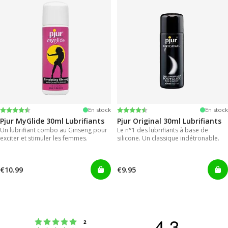
Note:
4.2 sur 5 étoiles
Note:
4.2 sur 5 étoiles
En stock
En stock
Pjur MyGlide 30ml Lubrifiants
Pjur Original 30ml Lubrifiants
Un lubrifiant combo au Ginseng pour
Le n°1 des lubrifiants à base de
exciter et stimuler les femmes.
silicone. Un classique indétronable.
€10.99
€9.95
4.3
Note : 5 étoiles sur 5
votes
2