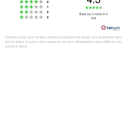
Note : 4 étoiles sur 5
votes
0
Note : 3 étoiles sur 5
Note
votes
1
Note : 2 étoiles sur 5
votes
0
:
Basé sur 3 notes et 0
Note : 1 étoiles sur 5
votes
0
avis
4.3
étoiles
sur
Veuillez noter que certains clients choisissent de laisser une évaluation sans
5
écrire d'avis, et pour cette raison, le nombre d'évaluations sera différent du
nombre d'avis.