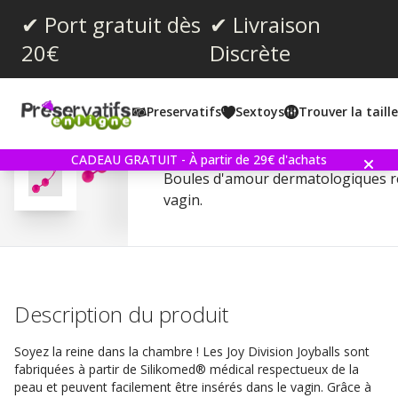
✔ Port gratuit dès
✔ Livraison
20€
Discrète
Note moyenne:
4.3
(
votes:
3
)
Preservatifs
Sextoys
Trouver la taill
Joy Division Joyballs Rose
CADEAU GRATUIT - À partir de 29€ d'achats
Boules d'amour dermatologiques re
vagin.
Description du produit
Soyez la reine dans la chambre ! Les Joy Division Joyballs sont
fabriquées à partir de Silikomed® médical respectueux de la
peau et peuvent facilement être insérés dans le vagin. Grâce à