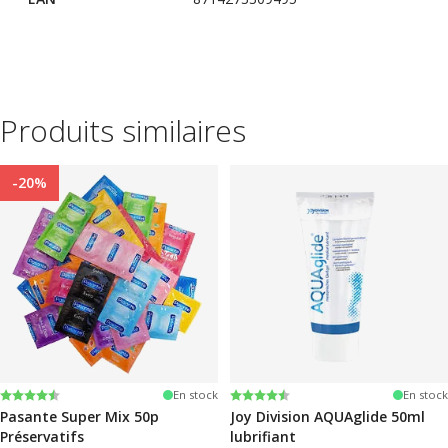
Produits similaires
-20%
Note:
4.4 sur 5 étoiles
Note:
4.2 sur 5 étoiles
En stock
En stock
Pasante Super Mix 50p
Joy Division AQUAglide 50ml
Préservatifs
lubrifiant