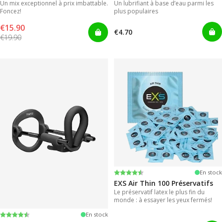
Un mix exceptionnel à prix imbattable.
Un lubrifiant à base d’eau parmi les
Foncez!
plus populaires
€15.90
€4.70
€19.90
Note:
4.6 sur 5 étoiles
En stock
EXS Air Thin 100 Préservatifs
Le préservatif latex le plus fin du
monde : à essayer les yeux fermés!
Note:
4.4 sur 5 étoiles
En stock