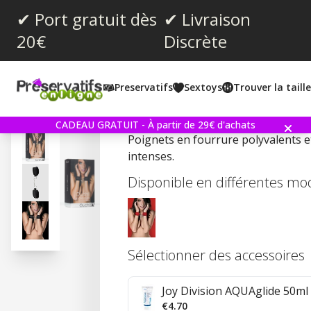
✔ Port gratuit dès
✔ Livraison
20€
Discrète
Note moyenne:
5.0
(
votes:
1
)
Preservatifs
Sextoys
Trouver la taill
Velcro Cuffs - Black
CADEAU GRATUIT - À partir de 29€ d'achats
Poignets en fourrure polyvalents e
intenses.
Disponible en différentes mo
Sélectionner des accessoires
Joy Division AQUAglide 50ml 
€4.70