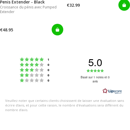
Penis Extender - Black
€32.99
Croissance du pénis avec Pumped
Extender
€48.95
5.0
Note : 5 étoiles sur 5
votes
1
Note : 4 étoiles sur 5
votes
0
Note : 3 étoiles sur 5
Note
votes
0
Note : 2 étoiles sur 5
votes
0
:
Basé sur 1 notes et 0
Note : 1 étoiles sur 5
votes
0
avis
5.0
étoiles
sur
Veuillez noter que certains clients choisissent de laisser une évaluation sans
5
écrire d'avis, et pour cette raison, le nombre d'évaluations sera différent du
nombre d'avis.