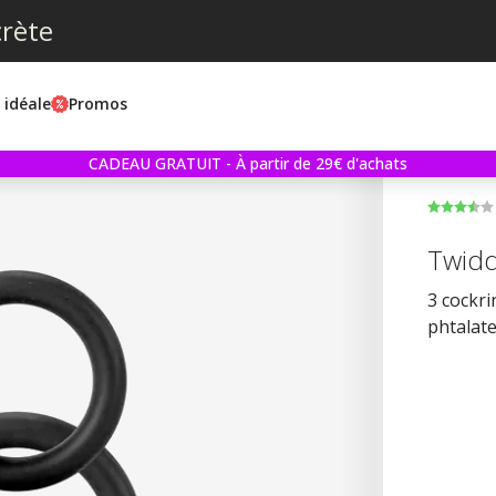
crète
e idéale
Promos
CADEAU GRATUIT - À partir de 29€ d'achats
Twidd
3 cockri
phtalate