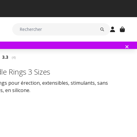
Note moyenne:
3.3
(
votes:
4
)
le Rings 3 Sizes
ngs pour érection, extensibles, stimulants, sans
s, en silicone.