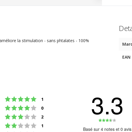
Deta
- améliore la stimulation - sans phtalates - 100%
Mar
EAN
3.3
Note : 5 étoiles sur 5
votes
1
Note : 4 étoiles sur 5
votes
0
Note : 3 étoiles sur 5
votes
2
Note
Note : 2 étoiles sur 5
votes
1
:
Basé sur 4 notes et 0 avis