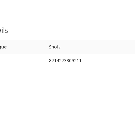
ils
que
Shots
8714273309211