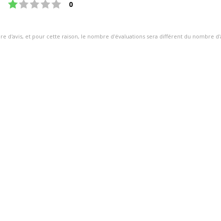
Note : 1 étoiles sur 5
3.3
votes
0
étoiles
sur
ire d'avis, et pour cette raison, le nombre d'évaluations sera différent du nombre d'
5