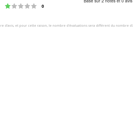
Basé sur 2 notes et 0 avis
Note : 1 étoiles sur 5
4.5
votes
0
étoiles
sur
ire d'avis, et pour cette raison, le nombre d'évaluations sera différent du nombre d'
5