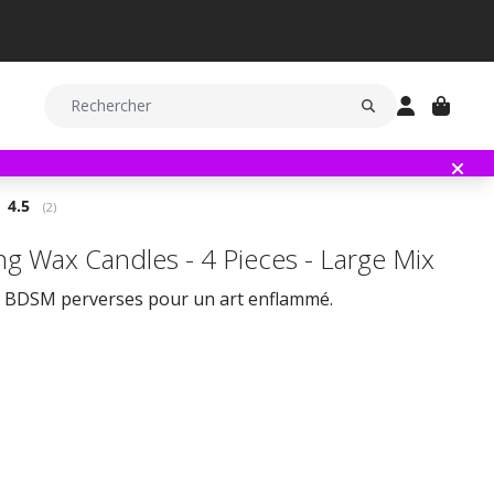
Note moyenne:
4.5
(
votes:
2
)
ng Wax Candles - 4 Pieces - Large Mix
 BDSM perverses pour un art enflammé.