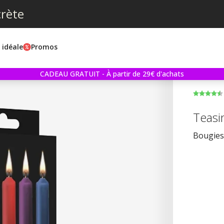
crète
e idéale
Promos
CADEAU GRATUIT - À partir de 29€ d'achats
Teasi
Bougies