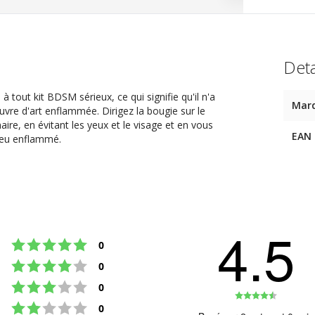
Deta
tout kit BDSM sérieux, ce qui signifie qu'il n'a
Mar
vre d'art enflammée. Dirigez la bougie sur le
naire, en évitant les yeux et le visage et en vous
EAN
jeu enflammé.
4.5
Note : 5 étoiles sur 5
votes
0
Note : 4 étoiles sur 5
votes
0
Note : 3 étoiles sur 5
votes
0
Note
Note : 2 étoiles sur 5
votes
0
: