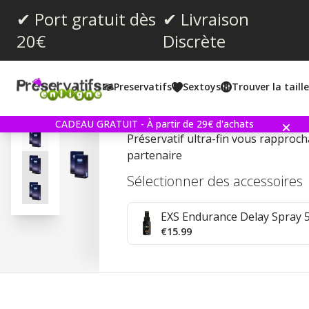
✔ Port gratuit dès
✔ Livraison
20€
Discrète
Note moyenne:
4.7
(
votes:
3
)
Preservatifs
Sextoys
Trouver la taill
Commentaires (
1
)
SOFT Invisible 20 Préserv
CADEAU GRATUIT - À partir de 29€ d'achats
Préservatif ultra-fin vous rapproch
partenaire
Sélectionner des accessoires
EXS Endurance Delay Spray 
€15.99