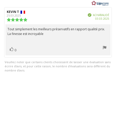
étoiles
sur
Auteur
KEVIN T
Date
5
Vérifié
de
de
ACHAT VALIDÉ
25.03.2025
Date
03.03.2025
l'évaluation:
l'évaluation:
Note
d'ach
de
l'évaluation
Tout simplement les meilleurs préservatifs en rapport qualité prix.
Texte
:
La finesse est incroyable
de
5.0
étoiles
l'évaluation:
sur
5
vote(s)
Vote
0
positif
Veuillez noter que certains clients choisissent de laisser une évaluation sans
écrire d'avis, et pour cette raison, le nombre d'évaluations sera différent du
nombre d'avis.