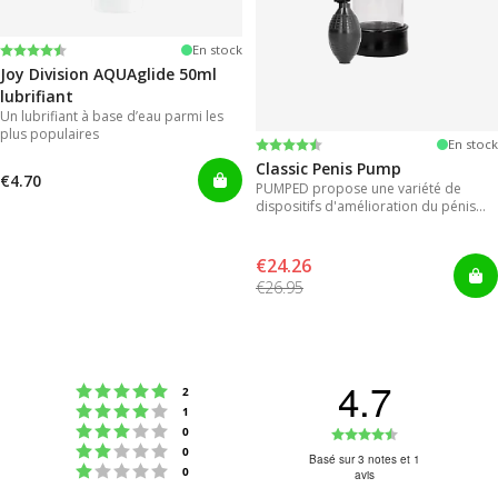
Note:
4.2 sur 5 étoiles
En stock
Joy Division AQUAglide 50ml
lubrifiant
Un lubrifiant à base d’eau parmi les
plus populaires
Note:
4.3 sur 5 étoiles
En stock
Classic Penis Pump
€4.70
PUMPED propose une variété de
dispositifs d'amélioration du pénis
pour des résultats instantanés.
€24.26
€26.95
4.7
Note : 5 étoiles sur 5
votes
2
Note : 4 étoiles sur 5
votes
1
Note : 3 étoiles sur 5
Note
votes
0
Note : 2 étoiles sur 5
votes
0
:
Basé sur 3 notes et 1
Note : 1 étoiles sur 5
votes
0
avis
4.7