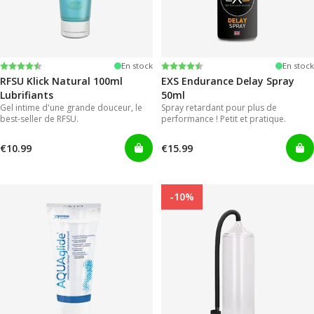
Note:
4.4 sur 5 étoiles
Note:
4.2 sur 5 étoiles
En stock
En stock
RFSU Klick Natural 100ml
EXS Endurance Delay Spray
Lubrifiants
50ml
Gel intime d'une grande douceur, le
Spray retardant pour plus de
best-seller de RFSU.
performance ! Petit et pratique.
€10.99
€15.99
-10%