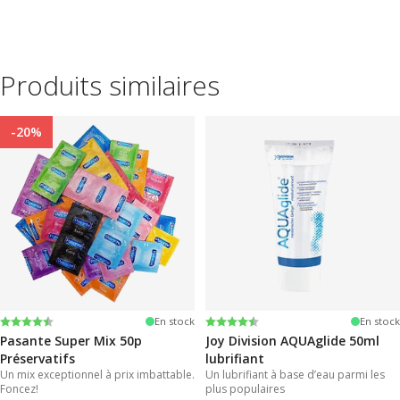
Produits similaires
-20%
Note:
4.4 sur 5 étoiles
Note:
4.2 sur 5 étoiles
En stock
En stock
Pasante Super Mix 50p
Joy Division AQUAglide 50ml
Préservatifs
lubrifiant
Un mix exceptionnel à prix imbattable.
Un lubrifiant à base d’eau parmi les
Foncez!
plus populaires