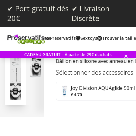
✔ Port gratuit dès
✔ Livraison
20€
Discrète
Note moyenne:
5.0
(
votes:
1
)
Preservatifs
Sextoys
Trouver la taill
Commentaires (
1
)
Silicone Ring Gag
CADEAU GRATUIT - À partir de 29€ d'achats
Bâillon en silicone avec anneau en O
Sélectionner des accessoires
Joy Division AQUAglide 50ml 
€4.70