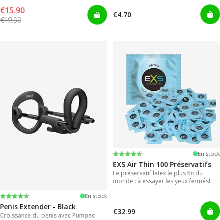
€15.90
€4.70
€19.90
Note:
4.6 sur 5 étoiles
En stock
EXS Air Thin 100 Préservatifs
Le préservatif latex le plus fin du
monde : à essayer les yeux fermés!
Note:
4.4 sur 5 étoiles
En stock
Penis Extender - Black
€32.99
Croissance du pénis avec Pumped