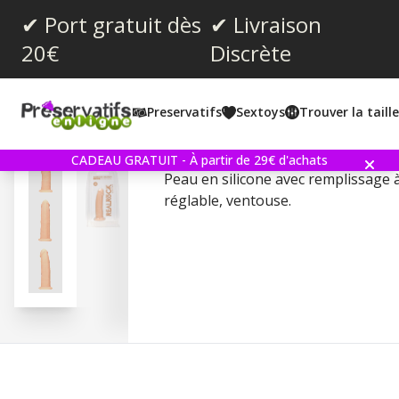
✔ Port gratuit dès
✔ Livraison
20€
Discrète
Note moyenne:
5.0
(
votes:
1
)
Preservatifs
Sextoys
Trouver la taill
Silicone Dildo without Bal
CADEAU GRATUIT - À partir de 29€ d'achats
Peau en silicone avec remplissage 
réglable, ventouse.