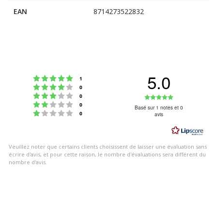
EAN
8714273522832
5.0
Note : 5 étoiles sur 5
votes
1
Note : 4 étoiles sur 5
votes
0
Note : 3 étoiles sur 5
Note
votes
0
Note : 2 étoiles sur 5
votes
0
:
Basé sur 1 notes et 0
Note : 1 étoiles sur 5
votes
0
avis
5.0
étoiles
sur
Veuillez noter que certains clients choisissent de laisser une évaluation sans
5
écrire d'avis, et pour cette raison, le nombre d'évaluations sera différent du
nombre d'avis.