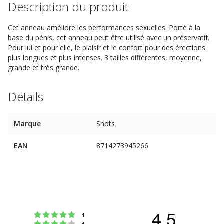
Description du produit
Cet anneau améliore les performances sexuelles. Porté à la
base du pénis, cet anneau peut être utilisé avec un préservatif.
Pour lui et pour elle, le plaisir et le confort pour des érections
plus longues et plus intenses. 3 tailles différentes, moyenne,
grande et très grande.
Details
Marque
Shots
EAN
8714273945266
4.5
Note : 5 étoiles sur 5
votes
1
Note : 4 étoiles sur 5
votes
1