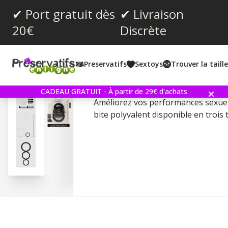
✔ Port gratuit dès
✔ Livraison
20€
Discrète
Note moyenne:
4.5
(
votes:
2
)
Preservatifs
Sextoys
Trouver la taill
Round Cockring Set
CADEAU GRATUIT - À partir de 29€ d'achats
Améliorez vos performances sexuel
bite polyvalent disponible en trois t