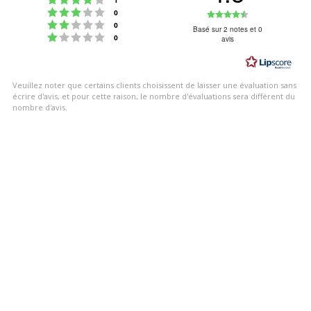
Note : 3 étoiles sur 5
Note
votes
0
Note : 2 étoiles sur 5
votes
0
:
Basé sur 2 notes et 0
Note : 1 étoiles sur 5
votes
0
avis
4.5
étoiles
sur
Veuillez noter que certains clients choisissent de laisser une évaluation sans
5
écrire d'avis, et pour cette raison, le nombre d'évaluations sera différent du
nombre d'avis.