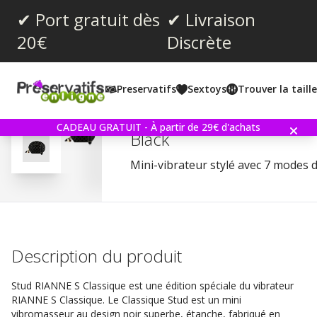
✔ Port gratuit dès
✔ Livraison
20€
Discrète
Note moyenne:
3.0
(
votes:
1
)
Preservatifs
Sextoys
Trouver la taill
Rianne S Essentials Clas
CADEAU GRATUIT - À partir de 29€ d'achats
Black
Mini-vibrateur stylé avec 7 modes d
Description du produit
Stud RIANNE S Classique est une édition spéciale du vibrateur
RIANNE S Classique. Le Classique Stud est un mini
vibromasseur au design noir superbe, étanche, fabriqué en