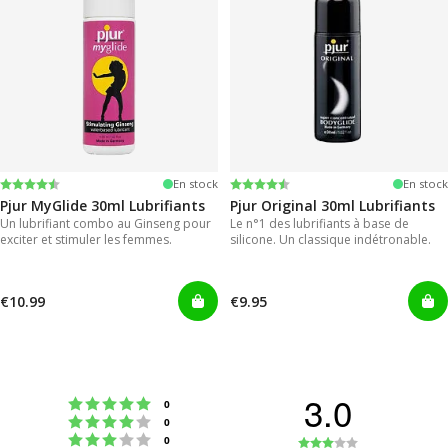
Note:
4.2 sur 5 étoiles
Note:
4.2 sur 5 étoiles
En stock
En stock
Pjur MyGlide 30ml Lubrifiants
Pjur Original 30ml Lubrifiants
Un lubrifiant combo au Ginseng pour
Le n°1 des lubrifiants à base de
exciter et stimuler les femmes.
silicone. Un classique indétronable.
€10.99
€9.95
3.0
Note : 5 étoiles sur 5
votes
0
Note : 4 étoiles sur 5
votes
0
Note : 3 étoiles sur 5
Note
votes
0