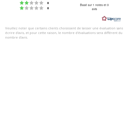
Note : 2 étoiles sur 5
votes
0
:
Basé sur 1 notes et 0
Note : 1 étoiles sur 5
votes
0
avis
3.0
étoiles
sur
Veuillez noter que certains clients choisissent de laisser une évaluation sans
5
écrire d'avis, et pour cette raison, le nombre d'évaluations sera différent du
nombre d'avis.