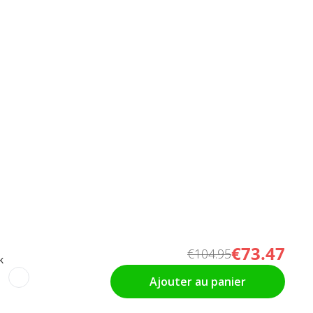
€73.47
€104.95
k
Ajouter au panier