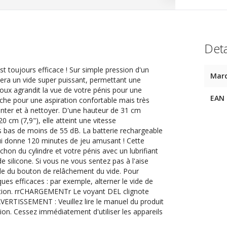
Deta
st toujours efficace ! Sur simple pression d'un
Mar
un vide super puissant, permettant une
oux agrandit la vue de votre pénis pour une
EAN
nche pour une aspiration confortable mais très
onter et à nettoyer. D'une hauteur de 31 cm
 cm (7,9"), elle atteint une vitesse
 bas de moins de 55 dB. La batterie rechargeable
ui donne 120 minutes de jeu amusant ! Cette
n du cylindre et votre pénis avec un lubrifiant
 de silicone. Si vous ne vous sentez pas à l'aise
ide du bouton de relâchement du vide. Pour
ues efficaces : par exemple, alterner le vide de
ction. rrCHARGEMENTr Le voyant DEL clignote
AVERTISSEMENT : Veuillez lire le manuel du produit
ion. Cessez immédiatement d'utiliser les appareils