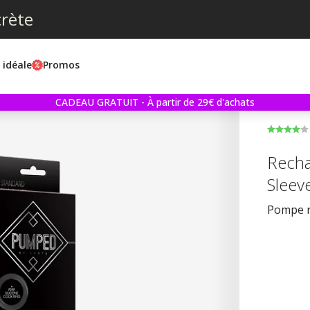
crète
e idéale
Promos
CADEAU GRATUIT - À partir de 29€ d'achats
Recha
Sleev
Pompe r