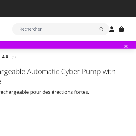
Note moyenne:
4.0
(
votes:
1
)
rgeable Automatic Cyber Pump with
e
echargeable pour des érections fortes.