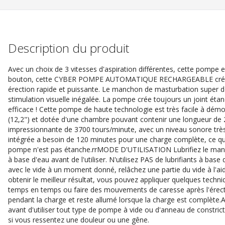
Description du produit
Avec un choix de 3 vitesses d'aspiration différentes, cette pompe e
bouton, cette CYBER POMPE AUTOMATIQUE RECHARGEABLE créera 
érection rapide et puissante. Le manchon de masturbation super d
stimulation visuelle inégalée. La pompe crée toujours un joint éta
efficace ! Cette pompe de haute technologie est très facile à dém
(12,2") et dotée d'une chambre pouvant contenir une longueur de 20
impressionnante de 3700 tours/minute, avec un niveau sonore très
intégrée a besoin de 120 minutes pour une charge complète, ce q
pompe n'est pas étanche.rrMODE D'UTILISATION Lubrifiez le mancho
à base d'eau avant de l'utiliser. N'utilisez PAS de lubrifiants à base
avec le vide à un moment donné, relâchez une partie du vide à l'a
obtenir le meilleur résultat, vous pouvez appliquer quelques techniq
temps en temps ou faire des mouvements de caresse après l'ére
pendant la charge et reste allumé lorsque la charge est complète.
avant d'utiliser tout type de pompe à vide ou d'anneau de constrict
si vous ressentez une douleur ou une gêne.