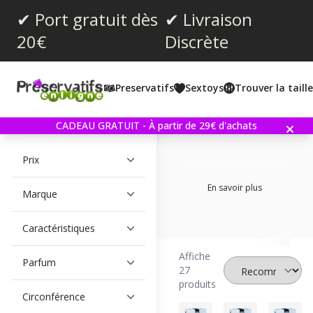
✔ Port gratuit dès
✔ Livraison
20€
Discrète
Preservatifs
Sextoys
Trouver la taill
Filtre
CADEAU GRATUIT - À partir de 29€ d'achats
Prix
En savoir plus
Marque
Caractéristiques
Affiche
Parfum
27
produits
Circonférence