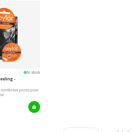
iles
En stock
eeling -
c nombreux picots pour
sir