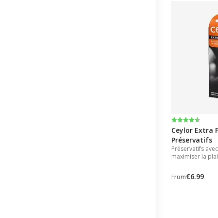
Note:
4.6 sur 5 éto
Ceylor Extra F
Préservatifs
Préservatifs ave
maximiser la plai
€6.99
From