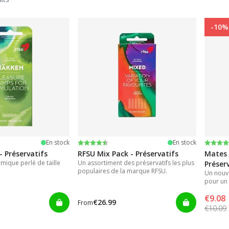
-10%
iles
Note:
4.3 sur 5 étoiles
Note:
4.7 su
En stock
En stock
 Préservatifs
RFSU Mix Pack - Préservatifs
Mates 
mique perlé de taille
Un assortiment des préservatifs les plus
Préser
populaires de la marque RFSU.
Un nouv
pour un 
€9.08
€26.99
From
€10.09