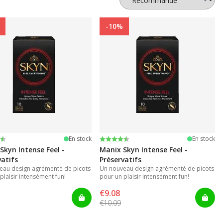
-10%
r 5 étoiles
Note:
4.6 sur 5 étoiles
En stock
En stock
Skyn Intense Feel -
Manix Skyn Intense Feel -
vatifs
Préservatifs
eau design agrémenté de picots
Un nouveau design agrémenté de picots
plaisir intensément fun!
pour un plaisir intensément fun!
€9.08
€10.09