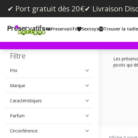
✔ Port gratuit dès 20€
✔ Livraison Dis
Preservatifs
Sextoys
Trouver la taill
Filtre
Les préserva
picots qui d
Prix
Marque
Caractéristiques
Parfum
Circonférence
Affiche 5 produ