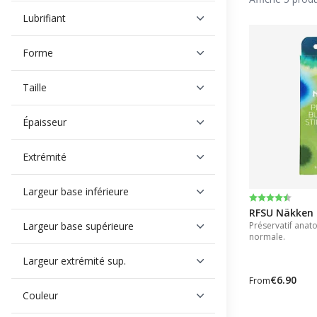
Lubrifiant
Forme
Taille
Épaisseur
Extrémité
Largeur base inférieure
Note:
4.2 sur 5 éto
RFSU Näkken -
Largeur base supérieure
Préservatif anato
normale.
Largeur extrémité sup.
€6.90
From
Couleur