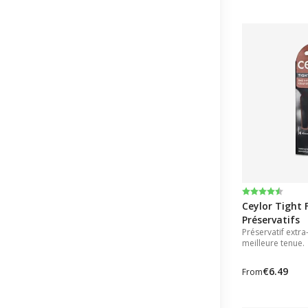
Note:
4.7 sur 5 éto
Ceylor Tight F
Préservatifs
Préservatif extr
meilleure tenue.
€6.49
From