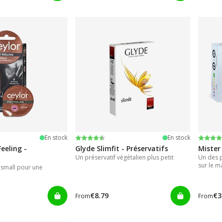
iles
Note:
4.3 sur 5 étoiles
Note:
4.5 su
En stock
En stock
eeling -
Glyde Slimfit - Préservatifs
Mister 
Un préservatif végétalien plus petit
Un des p
sur le m
a-small pour une
4,7cm
€8.79
€3
From
From