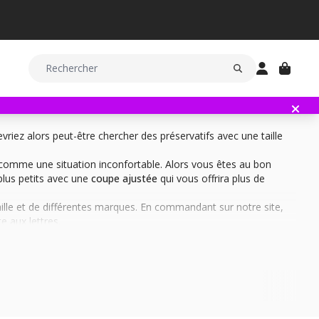
vriez alors peut-être chercher des préservatifs avec une taille
u comme une situation inconfortable. Alors vous êtes au bon
plus petits avec une
coupe ajustée
qui vous offrira plus de
aille et de différentes marques. En commandant sur notre site,
e aux lettres.
lle vous offriront donc une coupe
plus serrée
et augmenteront
bien améliorera grandement vos
sensations
et celles de votre