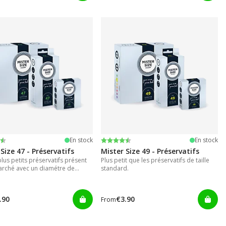
r 5 étoiles
Note:
4.5 sur 5 étoiles
En stock
En stock
Size 47 - Préservatifs
Mister Size 49 - Préservatifs
lus petits préservatifs présent
Plus petit que les préservatifs de taille
arché avec un diamétre de
standard.
.90
€3.90
From