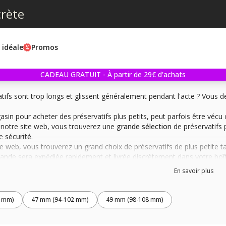
crète
e idéale
Promos
CADEAU GRATUIT - À partir de 29€ d'achats
tifs sont trop longs et glissent généralement pendant l'acte ? Vous de
asin pour acheter des préservatifs plus petits, peut parfois être véc
r notre site web, vous trouverez une
grande sélection
de préservatifs 
de
sécurité
.
te web, vous trouverez un grand choix de préservatifs de plus petite t
nde sera expédiée rapidement et livrée discrètement dans votre boît
En savoir plus
tifs plus petits, pour qui ?
vez les préservatifs standards
trop larges
, les préservatifs petite tai
confort lors du rapport sexuel. Avoir des préservatifs qui vous vont 
6 mm)
47 mm (94-102 mm)
49 mm (98-108 mm)
Alors n'hésitez plus, et commandez dès aujourd'hui !