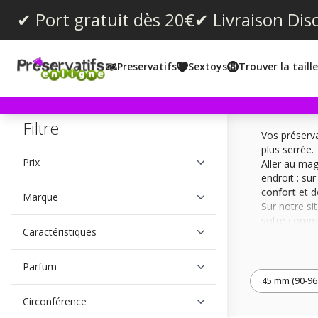
✔ Port gratuit dès 20€
✔ Livraison Dis
Preservatifs
Sextoys
Trouver la taill
Filtre
Vos préserva
plus serrée.
Prix
Aller au mag
endroit : su
confort
et 
Marque
Sur notre si
votre comma
Caractéristiques
Des préserva
Si vous trou
Parfum
ainsi votre 
45 mm (90-9
partenaire. 
Circonférence