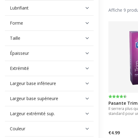
Voici une li
Préservatifs
Lubrifiant
Affiche 9 produ
n'aurez plus
Préservatifs
Forme
composé à 10
Préservatif
électroniqu
Taille
Utilisez les 
Épaisseur
Extrémité
Largeur base inférieure
Note:
4.5 sur 5 éto
Largeur base supérieure
Pasante Trim 
Il serrera plus q
Largeur extrémité sup.
standard pour un
des sensations pl
Couleur
€4.99