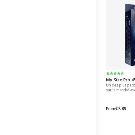
Note:
4.5 sur 5 éto
My.Size Pro 4
Un des plus petit
sur le marché av
45mm
€7.89
From