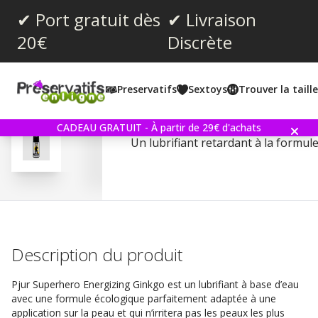
✔ Port gratuit dès
✔ Livraison
20€
Discrète
Note moyenne:
4.2
(
votes:
150
)
Preservatifs
Sextoys
Trouver la taill
Commentaires (
6
)
Pjur Superhero Glide 30
CADEAU GRATUIT - À partir de 29€ d'achats
Un lubrifiant retardant à la formul
Description du produit
Pjur Superhero Energizing Ginkgo est un lubrifiant à base d’eau
avec une formule écologique parfaitement adaptée à une
application sur la peau et qui n’irritera pas les peaux les plus