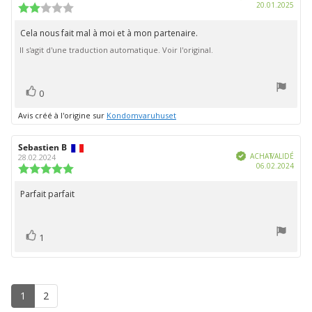
Date
20.01.2025
l'évaluation:
l'évaluation:
Note
d'ach
de
l'évaluation
Cela nous fait mal à moi et à mon partenaire.
Texte
:
Il s'agit d'une traduction automatique. Voir l'original.
de
2.0
étoiles
l'évaluation:
sur
5
vote(s)
Vote
0
positif
Avis créé à l'origine sur
Kondomvaruhuset
Auteur
Sebastien B
Date
Vérifié
de
de
ACHAT VALIDÉ
28.02.2024
Date
06.02.2024
l'évaluation:
l'évaluation:
Note
d'ach
de
l'évaluation
Parfait parfait
Texte
:
de
5.0
étoiles
l'évaluation:
vote(s)
sur
Vote
1
5
positif
1
2