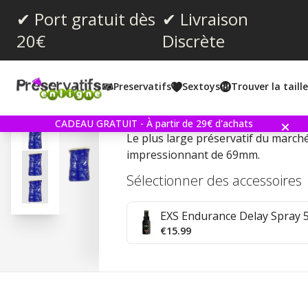
✔ Port gratuit dès
✔ Livraison
20€
Discrète
Note moyenne:
4.6
(
votes:
63
)
Preservatifs
Sextoys
Trouver la taill
Commentaires (
7
)
Pasante Super King 50 Pr
CADEAU GRATUIT - À partir de 29€ d'achats
Le plus large préservatif du marché
impressionnant de 69mm.
Sélectionner des accessoires
EXS Endurance Delay Spray 
€15.99