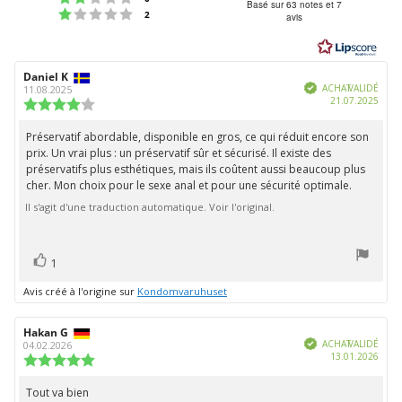
:
Basé sur 63 notes et 7
Note : 1 étoiles sur 5
votes
2
avis
4.6
étoiles
sur
Auteur
Daniel K
Date
5
Vérifié
de
de
ACHAT VALIDÉ
11.08.2025
Date
21.07.2025
l'évaluation:
l'évaluation:
Note
d'ach
de
l'évaluation
Préservatif abordable, disponible en gros, ce qui réduit encore son
Texte
:
prix. Un vrai plus : un préservatif sûr et sécurisé. Il existe des
de
4.0
préservatifs plus esthétiques, mais ils coûtent aussi beaucoup plus
étoiles
l'évaluation:
cher. Mon choix pour le sexe anal et pour une sécurité optimale.
sur
5
Il s'agit d'une traduction automatique. Voir l'original.
vote(s)
Vote
1
positif
Avis créé à l'origine sur
Kondomvaruhuset
Auteur
Hakan G
Date
Vérifié
de
de
ACHAT VALIDÉ
04.02.2026
Date
13.01.2026
l'évaluation:
l'évaluation:
Note
d'ach
de
l'évaluation
Tout va bien
Texte
: