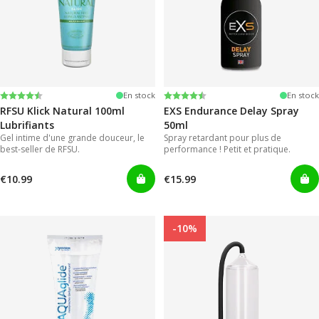
Note:
4.4 sur 5 étoiles
Note:
4.2 sur 5 étoiles
En stock
En stock
RFSU Klick Natural 100ml
EXS Endurance Delay Spray
Lubrifiants
50ml
Gel intime d'une grande douceur, le
Spray retardant pour plus de
best-seller de RFSU.
performance ! Petit et pratique.
€10.99
€15.99
-10%