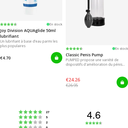
Note:
4.2 sur 5 étoiles
En stock
Joy Division AQUAglide 50ml
lubrifiant
Un lubrifiant à base d’eau parmi les
plus populaires
Note:
4.3 sur 5 étoiles
En stock
Classic Penis Pump
€4.70
PUMPED propose une variété de
dispositifs d'amélioration du pénis
pour des résultats instantanés.
€24.26
€26.95
4.6
Note : 5 étoiles sur 5
votes
27
Note : 4 étoiles sur 5
votes
5
Note : 3 étoiles sur 5
Note
votes
2
Note : 2 étoiles sur 5
votes
0