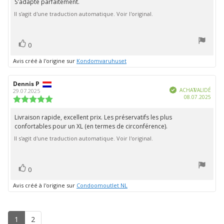
S'adapte parfaitement.
Texte
:
Il s'agit d'une traduction automatique. Voir l'original.
de
5.0
étoiles
l'évaluation:
sur
5
vote(s)
Vote
0
positif
Avis créé à l'origine sur
Kondomvaruhuset
Auteur
Dennis P
Date
Vérifié
de
de
ACHAT VALIDÉ
29.07.2025
Date
08.07.2025
l'évaluation:
l'évaluation:
Note
d'ach
de
l'évaluation
Livraison rapide, excellent prix. Les préservatifs les plus
Texte
:
confortables pour un XL (en termes de circonférence).
de
5.0
étoiles
Il s'agit d'une traduction automatique. Voir l'original.
l'évaluation:
sur
5
vote(s)
Vote
0
positif
Avis créé à l'origine sur
Condoomoutlet NL
1
2