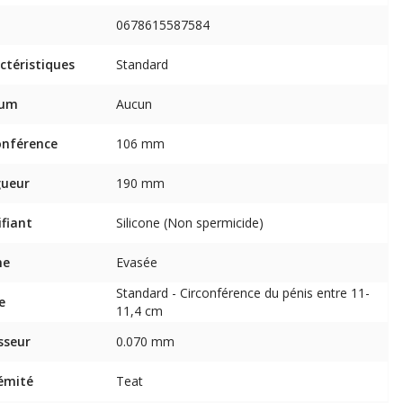
0678615587584
ctéristiques
Standard
fum
Aucun
onférence
106 mm
gueur
190 mm
ifiant
Silicone (Non spermicide)
me
Evasée
Standard - Circonférence du pénis entre 11-
e
11,4 cm
sseur
0.070 mm
émité
Teat