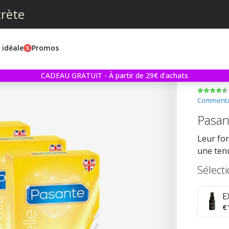
crète
e idéale
Promos
CADEAU GRATUIT - À partir de 29€ d'achats
Commentai
Pasan
Leur fo
une tenu
Sélect
E
€