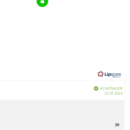
ACHAT VALIDÉ
Vérifié
Dat
22.07.2024
d'ac