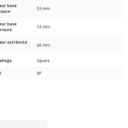
eur base
53 mm
rieure
eur base
53 mm
rieure
eur extrémité
66 mm
allage
Square
2
8F