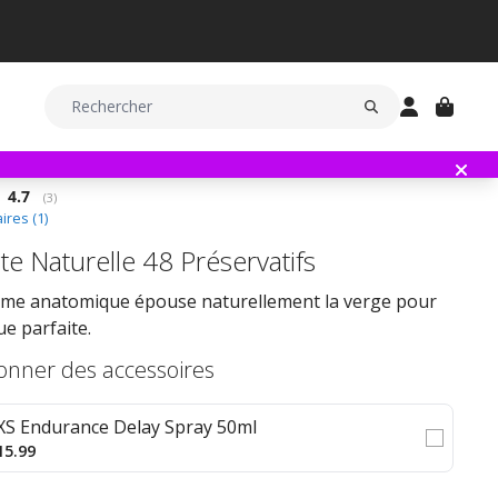
Note moyenne:
4.7
(
votes:
3
)
res (
1
)
te Naturelle 48 Préservatifs
rme anatomique épouse naturellement la verge pour
e parfaite.
ionner des accessoires
XS Endurance Delay Spray 50ml
15.99