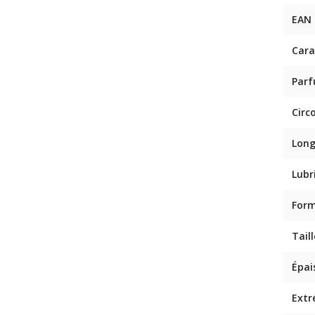
EAN
Cara
Par
Circ
Lon
Lubr
For
Taill
Épai
Extr