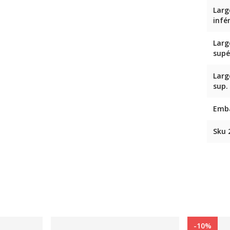
Larg
infé
Larg
supé
Larg
sup.
Emb
Sku 
-10%