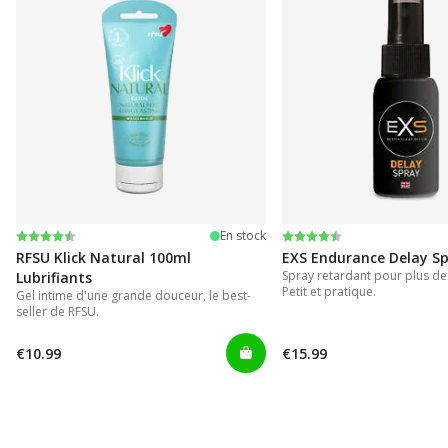
Note:
4.4 sur 5 étoiles
Note:
4.2 sur 5 étoiles
En stock
RFSU Klick Natural 100ml
EXS Endurance Delay S
Spray retardant pour plus de
Lubrifiants
Petit et pratique.
Gel intime d'une grande douceur, le best-
seller de RFSU.
€10.99
€15.99