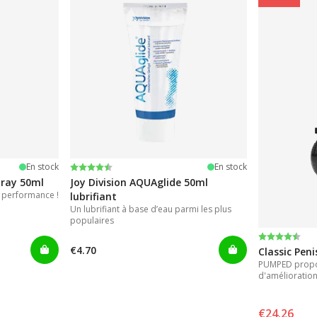
Note:
4.2 sur 5 étoiles
En stock
En stock
pray 50ml
Joy Division AQUAglide 50ml
 performance !
lubrifiant
Un lubrifiant à base d’eau parmi les plus
populaires
Note:
4.3 sur 5 ét
€4.70
Classic Pen
PUMPED propos
d'amélioration
instantanés.
€24.26