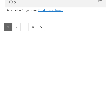
vote(s)
Vote
0
positif
Avis créé à l'origine sur
Kondomvaruhuset
1
2
3
4
5