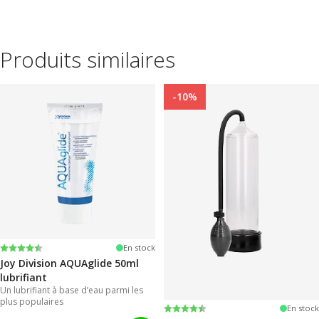
Produits similaires
-10%
Note:
4.2 sur 5 étoiles
En stock
Joy Division AQUAglide 50ml
lubrifiant
Un lubrifiant à base d’eau parmi les
plus populaires
Note:
4.3 sur 5 étoiles
En stock