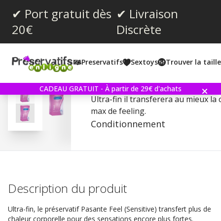
✔ Port gratuit dès
✔ Livraison
20€
Discrète
Note moyenne:
4.5
(
votes:
234
)
Preservatifs
Sextoys
Trouver la taill
Commentaires (
25
)
Pasante Feel (Sensitive) -
CADEAU GRATUIT - À partir de 29€ d'achats
Ultra-fin il transferera au mieux la
max de feeling.
Conditionnement
Description du produit
Ultra-fin, le préservatif Pasante Feel (Sensitive) transfert plus de
chaleur corporelle pour des sensations encore plus fortes.