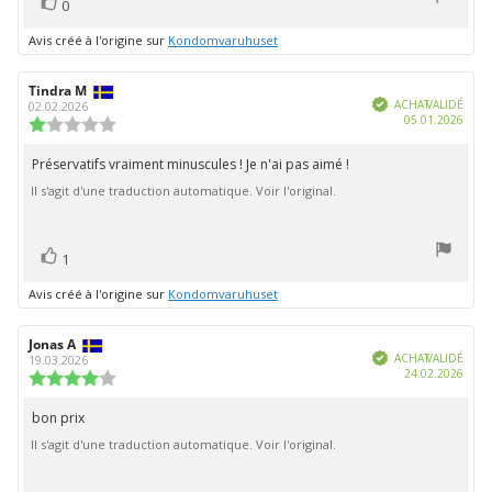
vote(s)
Vote
0
positif
Avis créé à l'origine sur
Kondomvaruhuset
Auteur
Tindra M
Date
Vérifié
de
de
ACHAT VALIDÉ
02.02.2026
Date
05.01.2026
l'évaluation:
l'évaluation:
Note
d'ach
de
l'évaluation
Préservatifs vraiment minuscules ! Je n'ai pas aimé !
Texte
:
Il s'agit d'une traduction automatique. Voir l'original.
de
1.0
étoiles
l'évaluation:
sur
5
vote(s)
Vote
1
positif
Avis créé à l'origine sur
Kondomvaruhuset
Auteur
Jonas A
Date
Vérifié
de
de
ACHAT VALIDÉ
19.03.2026
Date
24.02.2026
l'évaluation:
l'évaluation:
Note
d'ach
de
l'évaluation
bon prix
Texte
:
Il s'agit d'une traduction automatique. Voir l'original.
de
4.0
étoiles
l'évaluation:
sur