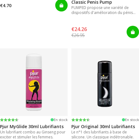
Classic Penis Pump
€4.70
PUMPED propose une variété de
dispositifs d'amélioration du pénis
pour des résultats instantanés.
€24.26
€26.95
Note:
4.2 sur 5 étoiles
Note:
4.2 sur 5 étoiles
En stock
En stock
Pjur MyGlide 30ml Lubrifiants
Pjur Original 30ml Lubrifiants
Un lubrifiant combo au Ginseng pour
Le n°1 des lubrifiants à base de
exciter et stimuler les femmes.
silicone. Un classique indétronable.