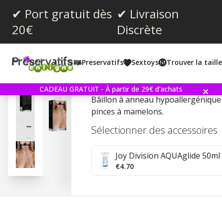
✔ Port gratuit dès
✔ Livraison
20€
Discrète
Note moyenne:
0.0
(
votes:
0
)
Preservatifs
Sextoys
Trouver la taill
O-Ring Ball Gag with Nip
CADEAU GRATUIT - À partir de 29€ d'achats
Bâillon à anneau hypoallergénique 
pinces à mamelons.
Sélectionner des accessoires
Joy Division AQUAglide 50ml 
€4.70