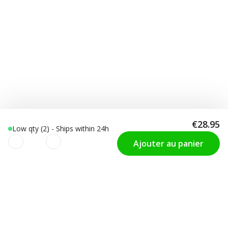
€28.95
Low qty (2) - Ships within 24h
Ajouter au panier
Nous utilisons des cookies pour
SUPPORT
Choisir la Taille