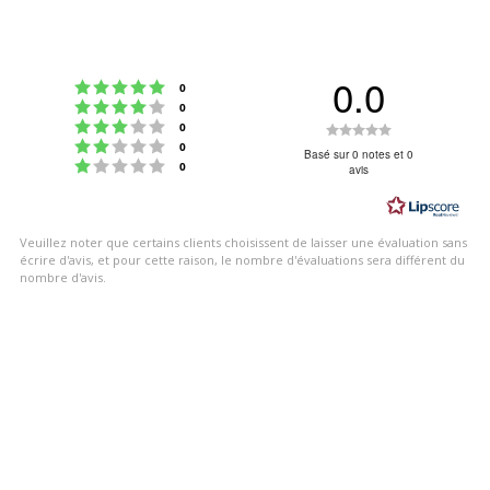
0.0
Note : 5 étoiles sur 5
votes
0
Note : 4 étoiles sur 5
votes
0
Note : 3 étoiles sur 5
Note
votes
0
Note : 2 étoiles sur 5
votes
0
:
Basé sur 0 notes et 0
Note : 1 étoiles sur 5
votes
0
avis
0.0
étoiles
sur
Veuillez noter que certains clients choisissent de laisser une évaluation sans
5
écrire d'avis, et pour cette raison, le nombre d'évaluations sera différent du
nombre d'avis.