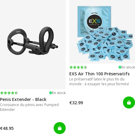
Note:
4.6 sur 5 étoiles
En stock
EXS Air Thin 100 Préservatifs
Le préservatif latex le plus fin du
monde : à essayer les yeux fermés!
Note:
4.4 sur 5 étoiles
En stock
Penis Extender - Black
€32.99
Croissance du pénis avec Pumped
Extender
€48.95