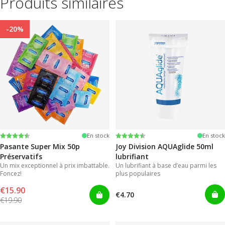
Produits similaires
-20%
Note:
4.4 sur 5 étoiles
Note:
4.2 sur 5 étoiles
En stock
En stock
Pasante Super Mix 50p
Joy Division AQUAglide 50ml
Préservatifs
lubrifiant
Un mix exceptionnel à prix imbattable.
Un lubrifiant à base d’eau parmi les
Foncez!
plus populaires
€15.90
€4.70
€19.90