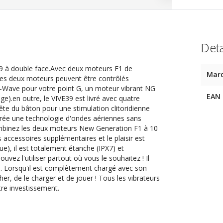
Deta
9 à double face.Avec deux moteurs F1 de
Mar
les deux moteurs peuvent être contrôlés
Wave pour votre point G, un moteur vibrant NG
EAN
ge).en outre, le VIVE39 est livré avec quatre
 tête du bâton pour une stimulation clitoridienne
crée une technologie d'ondes aériennes sans
Combinez les deux moteurs New Generation F1 à 10
s accessoires supplémentaires et le plaisir est
e), il est totalement étanche (IPX7) et
vez l'utiliser partout où vous le souhaitez ! Il
e. Lorsqu'il est complètement chargé avec son
cher, de le charger et de jouer ! Tous les vibrateurs
tre investissement.