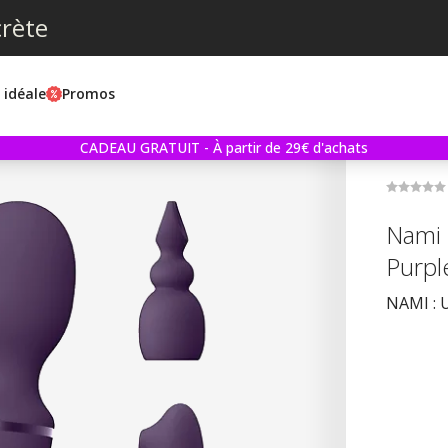
crète
e idéale
Promos
CADEAU GRATUIT - À partir de 29€ d'achats
Nami 
Purpl
NAMI : U