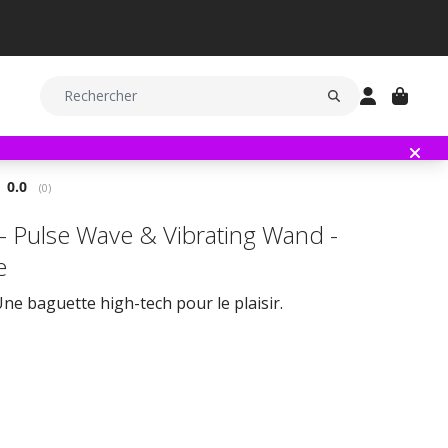
Note moyenne:
0.0
(
votes:
0
)
- Pulse Wave & Vibrating Wand -
e
ne baguette high-tech pour le plaisir.