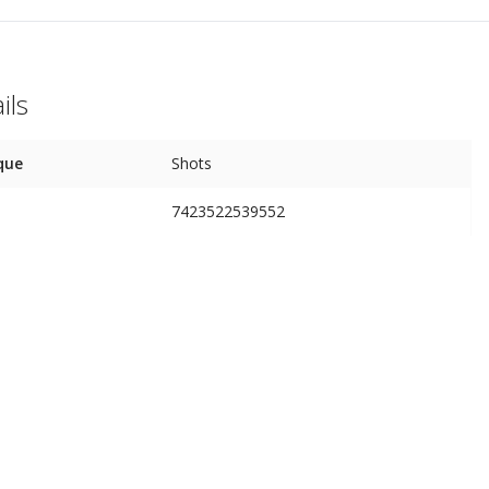
ils
que
Shots
7423522539552