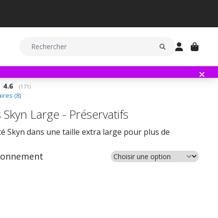
Note moyenne:
4.6
(
votes:
171
)
res (
8
)
 Skyn Large - Préservatifs
té Skyn dans une taille extra large pour plus de
ionnement