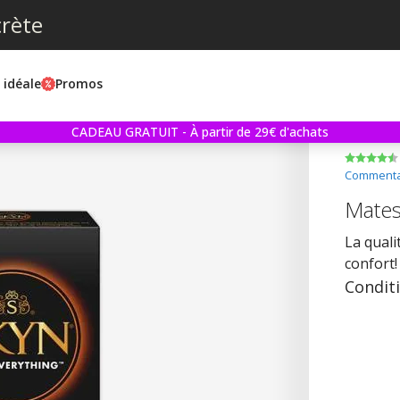
crète
e idéale
Promos
CADEAU GRATUIT - À partir de 29€ d'achats
Commentai
Mates
La quali
confort!
Condit