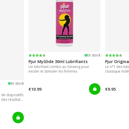
Note:
4.2 sur 5 étoiles
Note:
4.2 sur 5 ét
En stock
Pjur MyGlide 30ml Lubrifiants
Pjur Origina
Un lubrifiant combo au Ginseng pour
Le n°1 des lubr
exciter et stimuler les femmes.
classique indé
En stock
€10.99
€9.95
de dispositifs
 des résultats