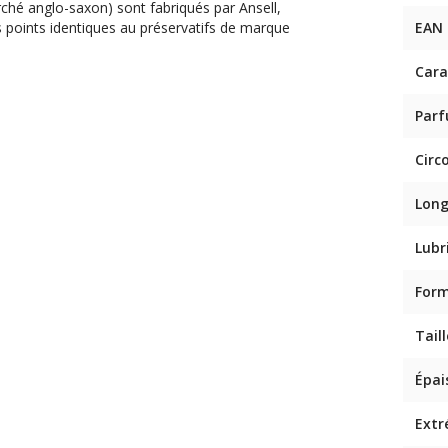
rché anglo-saxon) sont fabriqués par Ansell,
s points identiques au préservatifs de marque
EAN
Cara
Par
Circ
Lon
Lubr
For
Taill
Épai
Extr