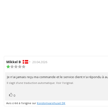
Auteur
Mikkel B
•
Date
20.04.2026
de
Note
de
de
l'évaluation:
l'évaluation:
l'évaluation
Je n'ai jamais reçu ma commande et le service client n'a répondu à
Texte
:
1.0
de
Il s'agit d'une traduction automatique. Voir l'original.
étoiles
l'évaluation:
sur
5
vote(s)
Vote
0
positif
Avis créé à l'origine sur
Kondomvarehuset DK