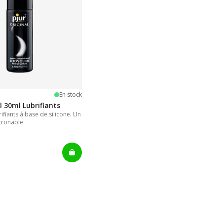
oiles
En stock
l 30ml Lubrifiants
ifiants à base de silicone. Un
tronable.