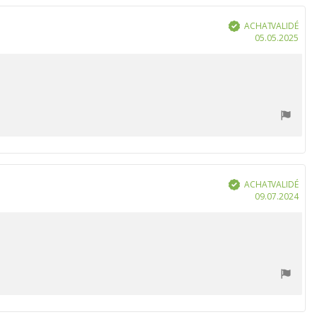
ACHAT VALIDÉ
Vérifié
Dat
05.05.2025
d'ac
ACHAT VALIDÉ
Vérifié
Dat
09.07.2024
d'ac