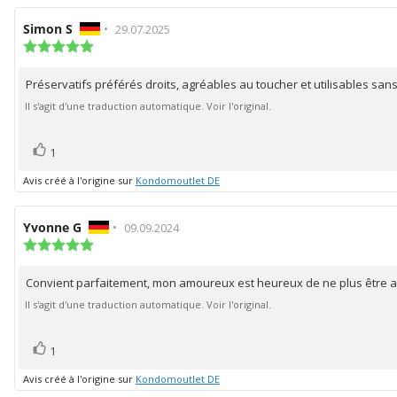
Auteur
Simon S
•
Date
29.07.2025
de
Note
de
de
l'évaluation:
l'évaluation:
l'évaluation
Préservatifs préférés droits, agréables au toucher et utilisables san
Texte
:
5.0
de
Il s'agit d'une traduction automatique. Voir l'original.
étoiles
l'évaluation:
sur
5
vote(s)
Vote
1
positif
Avis créé à l'origine sur
Kondomoutlet DE
Auteur
Yvonne G
•
Date
09.09.2024
de
Note
de
de
l'évaluation:
l'évaluation:
l'évaluation
Convient parfaitement, mon amoureux est heureux de ne plus être au
Texte
:
5.0
de
Il s'agit d'une traduction automatique. Voir l'original.
étoiles
l'évaluation:
sur
5
vote(s)
Vote
1
positif
Avis créé à l'origine sur
Kondomoutlet DE