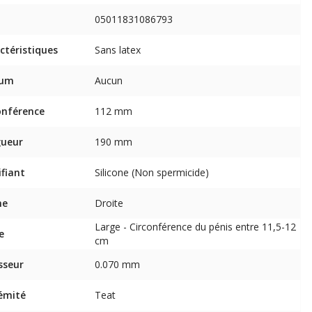
05011831086793
ctéristiques
Sans latex
fum
Aucun
onférence
112 mm
gueur
190 mm
ifiant
Silicone (Non spermicide)
me
Droite
Large - Circonférence du pénis entre 11,5-12
e
cm
sseur
0.070 mm
émité
Teat