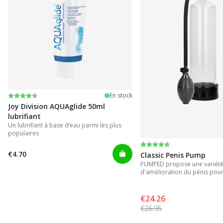
Note:
4.2 sur 5 étoiles
En stock
Joy Division AQUAglide 50ml
lubrifiant
Un lubrifiant à base d’eau parmi les plus
populaires
Note:
4.3 sur 5 étoiles
€4.70
Classic Penis Pump
PUMPED propose une variété 
d'amélioration du pénis pour
instantanés.
€24.26
€26.95