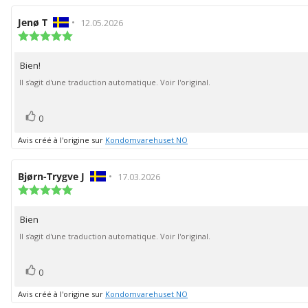
Auteur
Jenø T
•
Date
12.05.2026
de
Note
de
de
l'évaluation:
l'évaluation:
l'évaluation
Bien!
Texte
:
5.0
de
Il s'agit d'une traduction automatique. Voir l'original.
étoiles
l'évaluation:
sur
5
vote(s)
Vote
0
positif
Avis créé à l'origine sur
Kondomvarehuset NO
Auteur
Bjørn-Trygve J
•
Date
17.03.2026
de
Note
de
de
l'évaluation:
l'évaluation:
l'évaluation
Bien
Texte
:
5.0
de
Il s'agit d'une traduction automatique. Voir l'original.
étoiles
l'évaluation:
sur
5
vote(s)
Vote
0
positif
Avis créé à l'origine sur
Kondomvarehuset NO