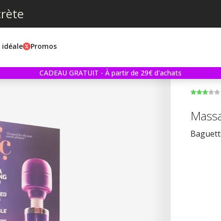
crète
e idéale
Promos
CADEAU GRATUIT - À partir de 29€ d'achats
Massa
Baguette