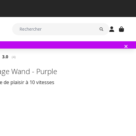
Note moyenne:
3.0
(
votes:
4
)
ge Wand - Purple
 de plaisir à 10 vitesses