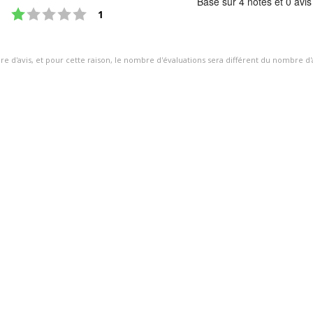
Basé sur 4 notes et 0 avis
Note : 1 étoiles sur 5
3.0
votes
1
étoiles
sur
ire d'avis, et pour cette raison, le nombre d'évaluations sera différent du nombre d'
5