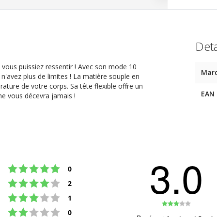
Deta
e vous puissiez ressentir ! Avec son mode 10
Mar
 n'avez plus de limites ! La matière souple en
ature de votre corps. Sa tête flexible offre un
EAN
 ne vous décevra jamais !
3.0
Note : 5 étoiles sur 5
votes
0
Note : 4 étoiles sur 5
votes
2
Note : 3 étoiles sur 5
votes
1
Note
Note : 2 étoiles sur 5
votes
0
: