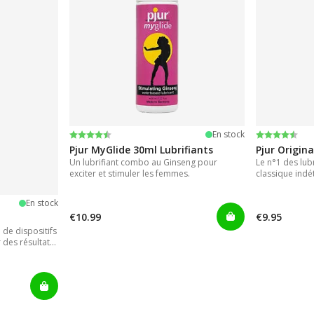
Note:
4.2 sur 5 étoiles
Note:
4.2 sur 5 ét
En stock
Pjur MyGlide 30ml Lubrifiants
Pjur Origina
Un lubrifiant combo au Ginseng pour
Le n°1 des lubr
exciter et stimuler les femmes.
classique indé
En stock
€10.99
€9.95
de dispositifs
 des résultats