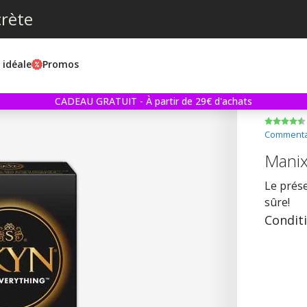
crète
e idéale
Promos
CADEAU GRATUIT - À partir de 29€ d'achats
Commentai
Manix 
Le prése
sûre!
Condit