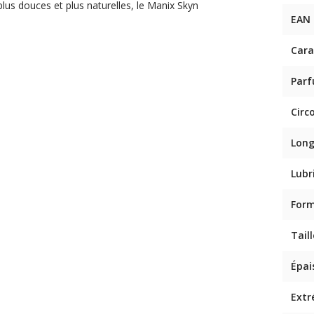
plus douces et plus naturelles, le Manix Skyn
EAN
Cara
Par
Circ
Lon
Lubr
For
Taill
Épai
Extr