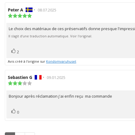
Auteur
Peter A
•
Date
08.07.2025
de
Note
de
de
l'évaluation:
l'évaluation:
l'évaluation
Le choix des matériaux de ces préservatifs donne presque l'impressio
Texte
:
5.0
de
Il s'agit d'une traduction automatique. Voir l'original.
étoiles
l'évaluation:
sur
5
vote(s)
Vote
2
positif
Avis créé à l'origine sur
Kondomvaruhuset
Auteur
Sebastien G
•
Date
09.01.2025
de
Note
de
de
l'évaluation:
l'évaluation:
l'évaluation
Bonjour après réclamation j'ai enfin reçu ma commande
Texte
:
3.0
de
étoiles
l'évaluation:
vote(s)
Vote
sur
0
5
positif