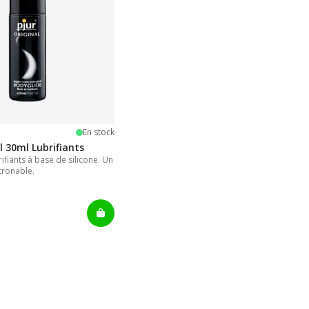
oiles
En stock
l 30ml Lubrifiants
ifiants à base de silicone. Un
tronable.