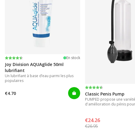
Note:
4.2 sur 5 étoiles
En stock
Joy Division AQUAglide 50ml
lubrifiant
Un lubrifiant à base d’eau parmi les plus
populaires
Note:
4.3 sur 5 étoiles
€4.70
Classic Penis Pump
PUMPED propose une variété 
d'amélioration du pénis pour
instantanés.
€24.26
€26.95