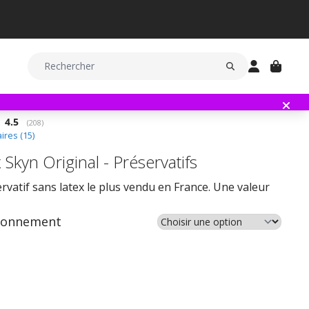
Note moyenne:
4.5
(
votes:
208
)
res (
15
)
Skyn Original - Préservatifs
rvatif sans latex le plus vendu en France. Une valeur
ionnement