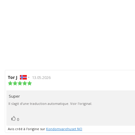
Auteur
Tor J
•
Date
13.05.2026
de
de
Note
de
l'évaluation:
l'évaluation:
l'évaluation
Super
Texte
:
5.0
de
Il s'agit d'une traduction automatique. Voir l'original.
étoiles
l'évaluation:
sur
5
vote(s)
Vote
0
positif
Avis créé à l'origine sur
Kondomvarehuset NO