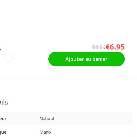
€6.95
€8.69
k
Ajouter au panier
ils
eur
Natural
que
Manix