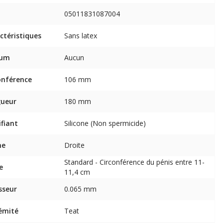
05011831087004
ctéristiques
Sans latex
fum
Aucun
onférence
106 mm
gueur
180 mm
ifiant
Silicone (Non spermicide)
me
Droite
Standard - Circonférence du pénis entre 11-
e
11,4 cm
sseur
0.065 mm
émité
Teat