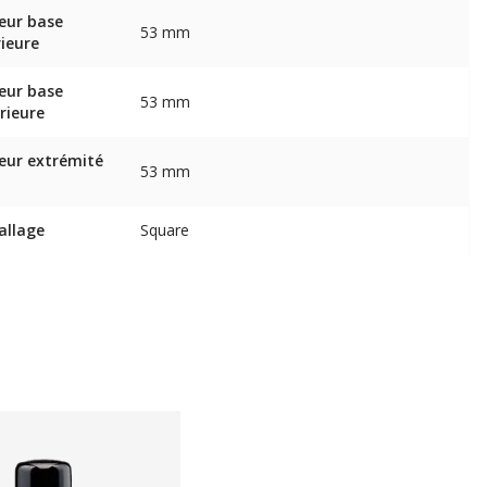
eur base
53 mm
rieure
eur base
53 mm
rieure
eur extrémité
53 mm
allage
Square