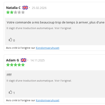
Auteur
Natalia C
•
Date
25.02.2026
de
Note
de
de
l'évaluation:
l'évaluation:
l'évaluation
Votre commande a mis beaucoup trop de temps à arriver, plus d'une 
Texte
:
2.0
de
Il s'agit d'une traduction automatique. Voir l'original.
étoiles
l'évaluation:
sur
5
vote(s)
Vote
0
positif
Avis créé à l'origine sur
Kondomvaruhuset
Auteur
Adam G
•
Date
14.11.2025
de
Note
de
de
l'évaluation:
l'évaluation:
l'évaluation
Ffff
Texte
:
5.0
de
Il s'agit d'une traduction automatique. Voir l'original.
étoiles
l'évaluation:
sur
5
vote(s)
Vote
1
positif
Avis créé à l'origine sur
Kondomvaruhuset