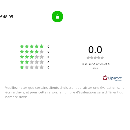
€48.95
0.0
Note : 5 étoiles sur 5
votes
0
Note : 4 étoiles sur 5
votes
0
Note : 3 étoiles sur 5
Note
votes
0
Note : 2 étoiles sur 5
votes
0
:
Basé sur 0 notes et 0
Note : 1 étoiles sur 5
votes
0
avis
0.0
étoiles
sur
Veuillez noter que certains clients choisissent de laisser une évaluation sans
5
écrire d'avis, et pour cette raison, le nombre d'évaluations sera différent du
nombre d'avis.