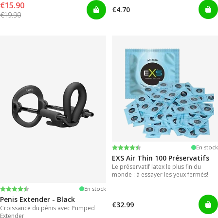
€15.90
€4.70
€19.90
Note:
4.6 sur 5 étoiles
En stock
EXS Air Thin 100 Préservatifs
Le préservatif latex le plus fin du
monde : à essayer les yeux fermés!
Note:
4.4 sur 5 étoiles
En stock
Penis Extender - Black
€32.99
Croissance du pénis avec Pumped
Extender