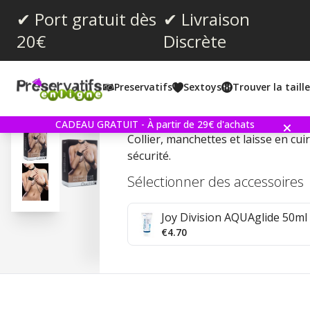
✔ Port gratuit dès
✔ Livraison
20€
Discrète
Note moyenne:
0.0
(
votes:
0
)
Preservatifs
Sextoys
Trouver la taill
Leather Collar and Hand
CADEAU GRATUIT - À partir de 29€ d'achats
Collier, manchettes et laisse en cui
sécurité.
Sélectionner des accessoires
Joy Division AQUAglide 50ml 
€4.70