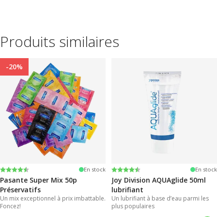
Produits similaires
-20%
Note:
4.4 sur 5 étoiles
Note:
4.2 sur 5 étoiles
En stock
En stock
Pasante Super Mix 50p
Joy Division AQUAglide 50ml
Préservatifs
lubrifiant
Un mix exceptionnel à prix imbattable.
Un lubrifiant à base d’eau parmi les
Foncez!
plus populaires