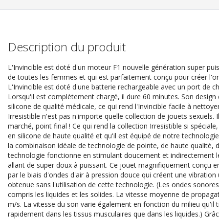
Description du produit
L'Invincible est doté d'un moteur F1 nouvelle génération super pui
de toutes les femmes et qui est parfaitement conçu pour créer l'o
L'Invincible est doté d'une batterie rechargeable avec un port de 
Lorsqu'il est complètement chargé, il dure 60 minutes. Son design 
silicone de qualité médicale, ce qui rend l'Invincible facile à nett
Irresistible n'est pas n'importe quelle collection de jouets sexuels.
marché, point final ! Ce qui rend la collection Irresistible si spéciale
en silicone de haute qualité et qu'il est équipé de notre technologie
la combinaison idéale de technologie de pointe, de haute qualité,
technologie fonctionne en stimulant doucement et indirectement le c
allant de super doux à puissant. Ce jouet magnifiquement conçu ento
par le biais d'ondes d'air à pression douce qui créent une vibration
obtenue sans l'utilisation de cette technologie. (Les ondes sonores
compris les liquides et les solides. La vitesse moyenne de propaga
m/s. La vitesse du son varie également en fonction du milieu qu'il
rapidement dans les tissus musculaires que dans les liquides.) Gr