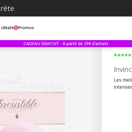
crète
e idéale
Promos
CADEAU GRATUIT - À partir de 29€ d'achats
Invinc
Les mei
intenses