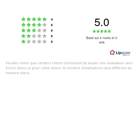
5.0
Note : 5 étoiles sur 5
votes
4
Note : 4 étoiles sur 5
votes
0
Note : 3 étoiles sur 5
Note
votes
0
Note : 2 étoiles sur 5
votes
0
:
Basé sur 4 notes et 0
Note : 1 étoiles sur 5
votes
0
avis
5.0
étoiles
sur
Veuillez noter que certains clients choisissent de laisser une évaluation sans
5
écrire d'avis, et pour cette raison, le nombre d'évaluations sera différent du
nombre d'avis.