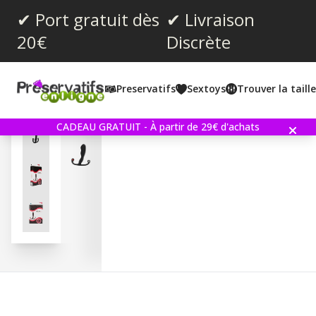
✔ Port gratuit dès
✔ Livraison
20€
Discrète
Note moyenne:
5.0
(
votes:
4
)
Preservatifs
Sextoys
Trouver la taill
Helix Syn Trident - Black
CADEAU GRATUIT - À partir de 29€ d'achats