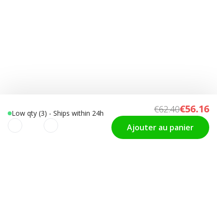
€56.16
€62.40
Low qty (3) - Ships within 24h
Ajouter au panier
Nous utilisons des cookies pour
SUPPORT
Choisir la Taille
améliorer votre expérience