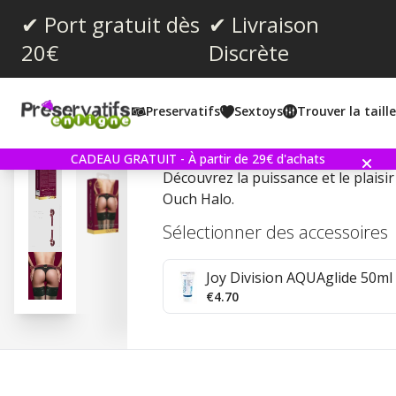
✔ Port gratuit dès
✔ Livraison
20€
Discrète
Note moyenne:
0.0
(
votes:
0
)
Preservatifs
Sextoys
Trouver la taill
Handcuff with Connecto
CADEAU GRATUIT - À partir de 29€ d'achats
Découvrez la puissance et le plais
Ouch Halo.
Sélectionner des accessoires
Joy Division AQUAglide 50ml 
€4.70