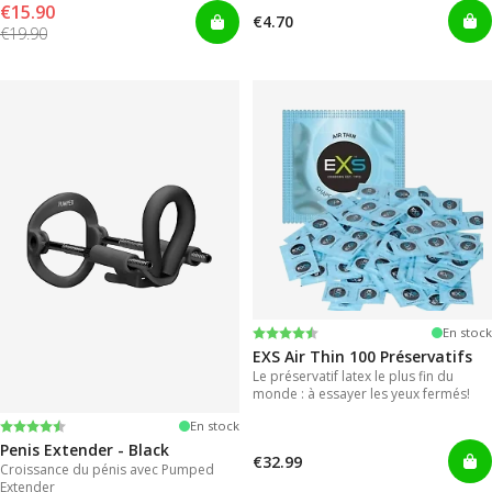
€15.90
€4.70
€19.90
Note:
4.6 sur 5 étoiles
En stock
EXS Air Thin 100 Préservatifs
Le préservatif latex le plus fin du
monde : à essayer les yeux fermés!
Note:
4.4 sur 5 étoiles
En stock
Penis Extender - Black
€32.99
Croissance du pénis avec Pumped
Extender