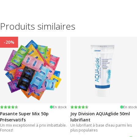
Produits similaires
-20%
Note:
4.4 sur 5 étoiles
Note:
4.2 sur 5 étoiles
En stock
En stock
Pasante Super Mix 50p
Joy Division AQUAglide 50ml
Préservatifs
lubrifiant
Un mix exceptionnel à prix imbattable.
Un lubrifiant à base d’eau parmi les
Foncez!
plus populaires