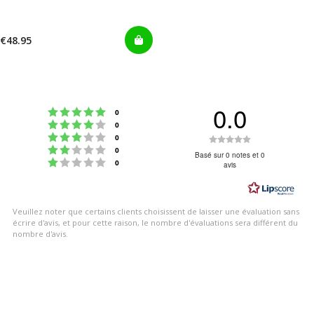
€48.95
0.0
Note : 5 étoiles sur 5
votes
0
Note : 4 étoiles sur 5
votes
0
Note : 3 étoiles sur 5
Note
votes
0
Note : 2 étoiles sur 5
votes
0
:
Basé sur 0 notes et 0
Note : 1 étoiles sur 5
votes
0
avis
0.0
étoiles
sur
Veuillez noter que certains clients choisissent de laisser une évaluation sans
5
écrire d'avis, et pour cette raison, le nombre d'évaluations sera différent du
nombre d'avis.