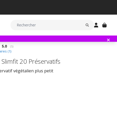
Note moyenne:
5.0
(
votes:
5
)
res (
1
)
Slimfit 20 Préservatifs
rvatif végétalien plus petit