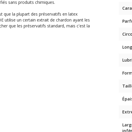
ifiés sans produits chimiques.
Cara
st que la plupart des préservatifs en latex
 utilise un certain extrait de chardon ayant les
Par
her que les préservatifs standard, mais c'est la
Circ
Lon
Lubr
For
Taill
Épai
Extr
Larg
infé