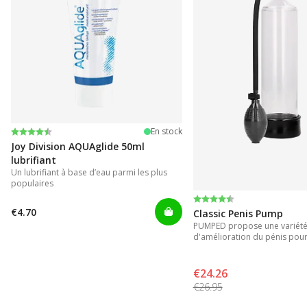
Note:
4.2 sur 5 étoiles
En stock
Joy Division AQUAglide 50ml
lubrifiant
Un lubrifiant à base d’eau parmi les plus
populaires
Note:
4.3 sur 5 étoiles
€4.70
Classic Penis Pump
PUMPED propose une variété 
d'amélioration du pénis pour
instantanés.
€24.26
€26.95