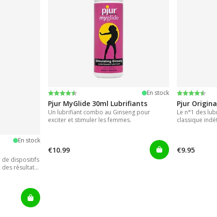
Note:
4.2 sur 5 étoiles
Note:
4.2 sur 5 ét
En stock
Pjur MyGlide 30ml Lubrifiants
Pjur Origina
Un lubrifiant combo au Ginseng pour
Le n°1 des lubr
exciter et stimuler les femmes.
classique indé
En stock
€10.99
€9.95
de dispositifs
 des résultats