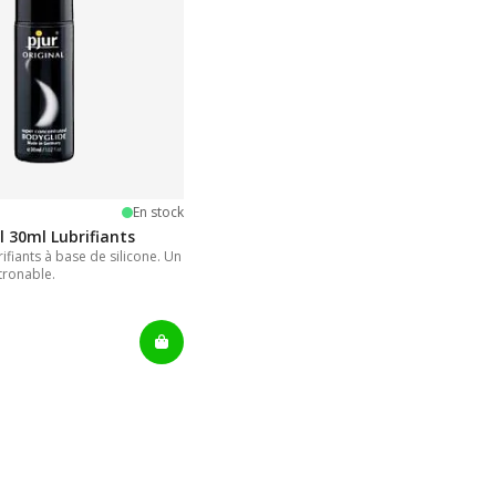
oiles
En stock
l 30ml Lubrifiants
ifiants à base de silicone. Un
tronable.