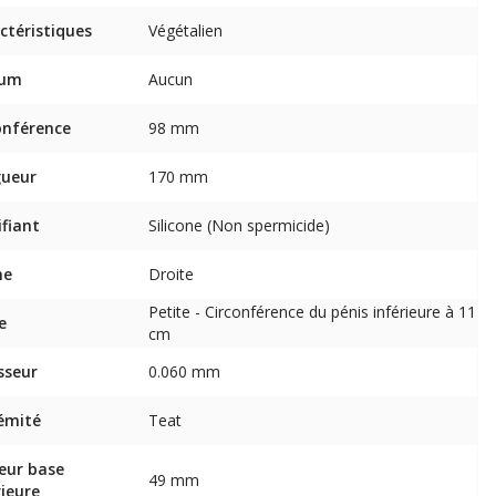
ctéristiques
Végétalien
fum
Aucun
onférence
98 mm
gueur
170 mm
ifiant
Silicone (Non spermicide)
me
Droite
Petite - Circonférence du pénis inférieure à 11
e
cm
sseur
0.060 mm
émité
Teat
eur base
49 mm
rieure