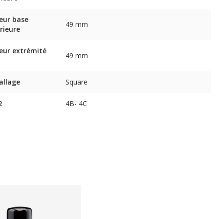
eur base
49 mm
rieure
eur extrémité
49 mm
allage
Square
2
4B- 4C