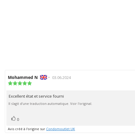
Auteur
Mohammed N
•
Date
03.06.2024
de
Note
de
de
l'évaluation:
l'évaluation:
l'évaluation
Excellent état et service fourni
Texte
:
5.0
de
Il s'agit d'une traduction automatique. Voir l'original.
étoiles
l'évaluation:
sur
5
vote(s)
Vote
0
positif
Avis créé à l'origine sur
Condomoutlet UK