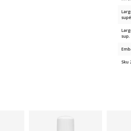
Larg
supé
Larg
sup.
Emb
Sku 