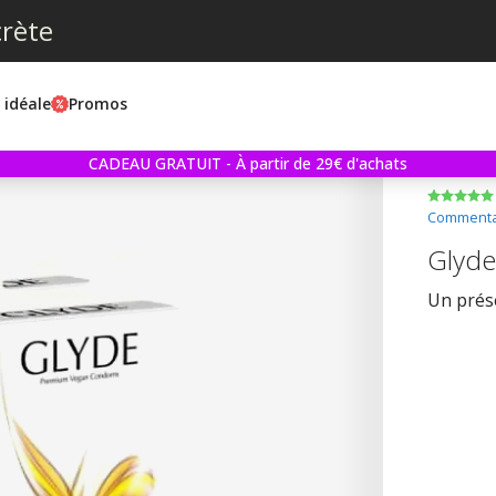
crète
e idéale
Promos
CADEAU GRATUIT - À partir de 29€ d'achats
Commentai
Glyde 
Un prése