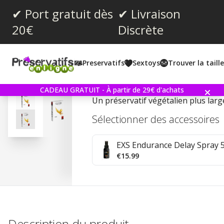
✔ Port gratuit dès
✔ Livraison
20€
Discrète
Note moyenne:
4.8
(
votes:
13
)
Preservatifs
Sextoys
Trouver la taill
Glyde Maxi 10 Préservati
CADEAU GRATUIT - À partir de 29€ d'achats
Un préservatif végétalien plus larg
Sélectionner des accessoires
EXS Endurance Delay Spray 
€15.99
Description du produit