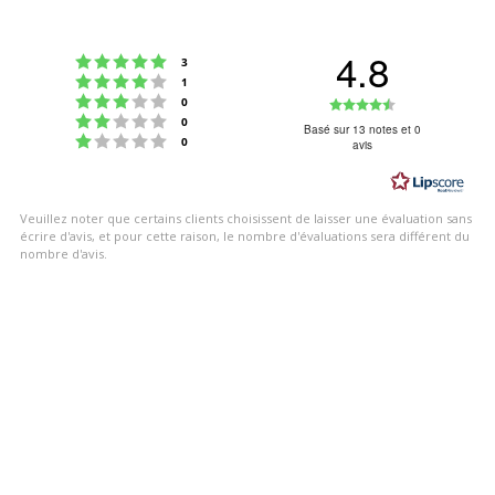
4.8
Note : 5 étoiles sur 5
votes
3
Note : 4 étoiles sur 5
votes
1
Note : 3 étoiles sur 5
Note
votes
0
Note : 2 étoiles sur 5
votes
0
:
Basé sur 13 notes et 0
Note : 1 étoiles sur 5
votes
0
avis
4.8
étoiles
sur
Veuillez noter que certains clients choisissent de laisser une évaluation sans
5
écrire d'avis, et pour cette raison, le nombre d'évaluations sera différent du
nombre d'avis.