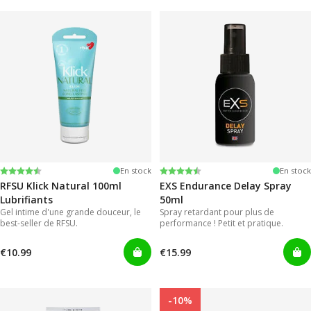
Note:
4.4 sur 5 étoiles
Note:
4.2 sur 5 étoiles
En stock
En stock
RFSU Klick Natural 100ml
EXS Endurance Delay Spray
Lubrifiants
50ml
Gel intime d'une grande douceur, le
Spray retardant pour plus de
best-seller de RFSU.
performance ! Petit et pratique.
€10.99
€15.99
-10%