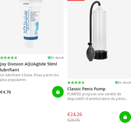
Note:
4.2 sur 5 étoiles
En stock
Joy Division AQUAglide 50ml
lubrifiant
Un lubrifiant à base d’eau parmi les
plus populaires
Note:
4.3 sur 5 étoiles
En stock
Classic Penis Pump
€4.70
PUMPED propose une variété de
dispositifs d'amélioration du pénis
pour des résultats instantanés.
€24.26
€26.95