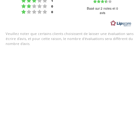
Note : 3 étoiles sur 5
Note
votes
1
Note : 2 étoiles sur 5
votes
0
:
Basé sur 2 notes et 0
Note : 1 étoiles sur 5
votes
0
avis
3.5
étoiles
sur
Veuillez noter que certains clients choisissent de laisser une évaluation sans
5
écrire d'avis, et pour cette raison, le nombre d'évaluations sera différent du
nombre d'avis.