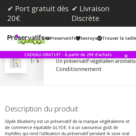
✔ Port gratuit dès
✔ Livraison
20€
Discrète
Note moyenne:
3.5
(
votes:
2
)
Preservatifs
Sextoys
Trouver la taill
Glyde Blueberry - Préserv
CADEAU GRATUIT - À partir de 29€ d'achats
Un préservatif végétalien aromatis
Conditionnement
Description du produit
Glyde Blueberry est un préservatif de la marque végétalienne et
de commerce équitable GLYDE. Il a un savoureux goût de
myrtilles qui rend l'utilisation du préservatif pendant le sexe oral