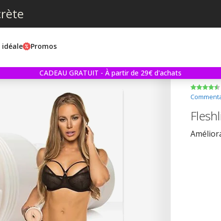
crète
e idéale
Promos
CADEAU GRATUIT - À partir de 29€ d'achats
Commentai
Fleshl
Améliora