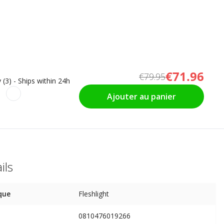
€71.96
€79.95
 (3) - Ships within 24h
Ajouter au panier
ils
que
Fleshlight
0810476019266