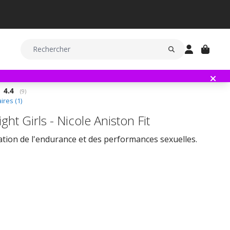
Note moyenne:
4.4
(
votes:
9
)
res (
1
)
ight Girls - Nicole Aniston Fit
tion de l'endurance et des performances sexuelles.