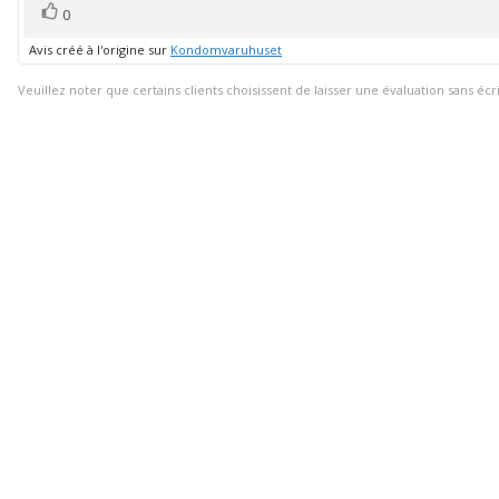
l'évaluation:
vote(s)
Vote
sur
0
5
positif
Avis créé à l'origine sur
Kondomvaruhuset
Veuillez noter que certains clients choisissent de laisser une évaluation sans écr