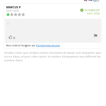
sur
Auteur
MARCUS P
Date
5
Vérifié
de
de
ACHAT VALIDÉ
26.01.2026
Date
04.01.2026
l'évaluation:
l'évaluation:
Note
d'ach
de
l'évaluation
...
Texte
:
de
1.0
étoiles
l'évaluation:
vote(s)
sur
Vote
0
5
positif
Avis créé à l'origine sur
Kondomvaruhuset
Veuillez noter que certains clients choisissent de laisser une évaluation sans
écrire d'avis, et pour cette raison, le nombre d'évaluations sera différent du
nombre d'avis.