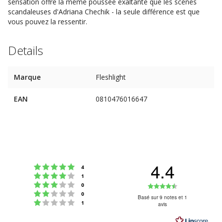
sensation offre la même poussée exaltante que les scènes
scandaleuses d'Adriana Chechik - la seule différence est que
vous pouvez la ressentir.
Details
Marque
Fleshlight
EAN
0810476016647
4.4
Note : 5 étoiles sur 5
votes
4
Note : 4 étoiles sur 5
votes
1
Note : 3 étoiles sur 5
Note
votes
0
Note : 2 étoiles sur 5
votes
0
:
Basé sur 9 notes et 1
Note : 1 étoiles sur 5
votes
1
avis
4.4
étoiles