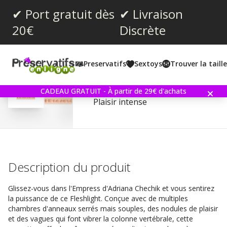
✔ Port gratuit dès
✔ Livraison
20€
Discrète
Note moyenne:
4.4
(
votes:
9
)
Preservatifs
Sextoys
Trouver la taill
Commentaires (
1
)
Fleshlight Girls - Adrian
CADEAU GRATUIT - À partir de 29€ d'achats
Plaisir intense
Description du produit
Glissez-vous dans l'Empress d'Adriana Chechik et vous sentirez
la puissance de ce Fleshlight. Conçue avec de multiples
chambres d'anneaux serrés mais souples, des nodules de plaisir
et des vagues qui font vibrer la colonne vertébrale, cette