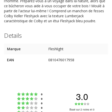
l'homme. Préparez-vous à un voyage dans la nature, alors que
ce bûcheron vous aide à vous occuper de votre bois ! Moulé à
partir de l'acteur lui-même ! Comprend un manchon de fesses
Colby Keller Fleshjack avec la texture Lumberjack
caractéristique de Colby et un étui Fleshjack bleu poudre.
Details
Marque
Fleshlight
EAN
0810476017958
3.0
Note : 5 étoiles sur 5
votes
0
Note : 4 étoiles sur 5
votes
0
Note : 3 étoiles sur 5
Note
votes
0
Note : 2 étoiles sur 5
votes
0
:
Basé sur 2 notes et 0
Note : 1 étoiles sur 5
votes