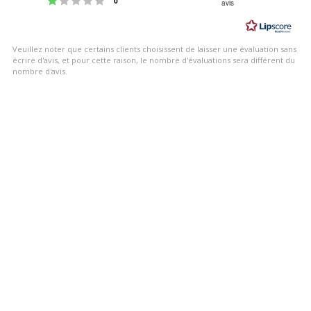
0
avis
3.0
étoiles
sur
Veuillez noter que certains clients choisissent de laisser une évaluation sans
5
écrire d'avis, et pour cette raison, le nombre d'évaluations sera différent du
nombre d'avis.