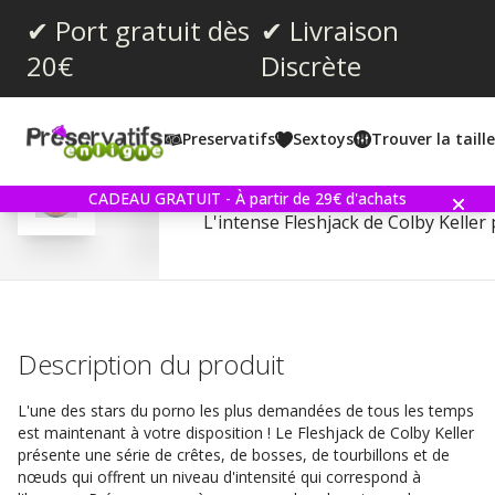
✔ Port gratuit dès
✔ Livraison
20€
Discrète
Note moyenne:
3.0
(
votes:
2
)
Preservatifs
Sextoys
Trouver la taill
Fleshjack Boys - Colby K
CADEAU GRATUIT - À partir de 29€ d'achats
L'intense Fleshjack de Colby Keller 
Description du produit
L'une des stars du porno les plus demandées de tous les temps
est maintenant à votre disposition ! Le Fleshjack de Colby Keller
présente une série de crêtes, de bosses, de tourbillons et de
nœuds qui offrent un niveau d'intensité qui correspond à