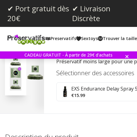
✔ Port gratuit dès
✔ Livraison
20€
Discrète
Note moyenne:
4.5
(
votes:
62
)
Preservatifs
Sextoys
Trouver la taill
EXS Snug Fit 12 Préservat
CADEAU GRATUIT - À partir de 29€ d'achats
Préservatif moins large pour une p
Sélectionner des accessoires
EXS Endurance Delay Spray 
€15.99
Description du produit