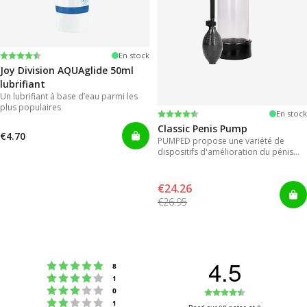
Note:
4.2 sur 5 étoiles
En stock
Joy Division AQUAglide 50ml
lubrifiant
Un lubrifiant à base d’eau parmi les
plus populaires
Note:
4.3 sur 5 étoiles
En stock
Classic Penis Pump
€4.70
PUMPED propose une variété de
dispositifs d'amélioration du pénis
pour des résultats instantanés.
€24.26
€26.95
4.5
Note : 5 étoiles sur 5
votes
8
Note : 4 étoiles sur 5
votes
1
Note : 3 étoiles sur 5
Note
votes
0
Note : 2 étoiles sur 5
votes
1