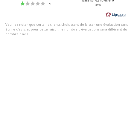
:
Basé sur 62 notes et 0
Note : 1 étoiles sur 5
votes
1
avis
4.5
étoiles
sur
Veuillez noter que certains clients choisissent de laisser une évaluation sans
5
écrire d'avis, et pour cette raison, le nombre d'évaluations sera différent du
nombre d'avis.