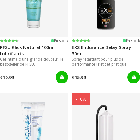
Note:
4.4 sur 5 étoiles
Note:
4.2 sur 5 étoiles
En stock
En stock
RFSU Klick Natural 100ml
EXS Endurance Delay Spray
Lubrifiants
50ml
Gel intime d'une grande douceur, le
Spray retardant pour plus de
best-seller de RFSU.
performance ! Petit et pratique.
€10.99
€15.99
-10%