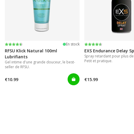
Note:
4.4 sur 5 étoiles
Note:
4.2 sur 5 étoiles
En stock
RFSU Klick Natural 100ml
EXS Endurance Delay S
Spray retardant pour plus de
Lubrifiants
Petit et pratique.
Gel intime d'une grande douceur, le best-
seller de RFSU.
€10.99
€15.99