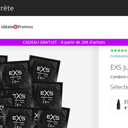
crète
e idéale
Promos
CADEAU GRATUIT - À partir de 29€ d'achats
Commentai
EXS J
Condom i
Sélect
E
€