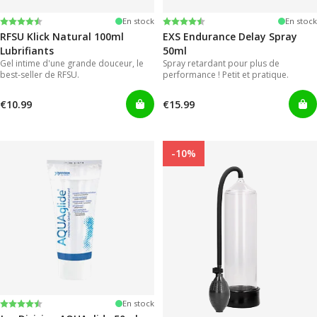
Note:
4.4 sur 5 étoiles
Note:
4.2 sur 5 étoiles
En stock
En stock
RFSU Klick Natural 100ml
EXS Endurance Delay Spray
Lubrifiants
50ml
Gel intime d'une grande douceur, le
Spray retardant pour plus de
best-seller de RFSU.
performance ! Petit et pratique.
€10.99
€15.99
-10%
Note:
4.2 sur 5 étoiles
En stock