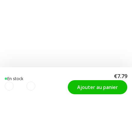
€7.79
En stock
Ajouter au panier
Nous utilisons des cookies pour
SUPPORT