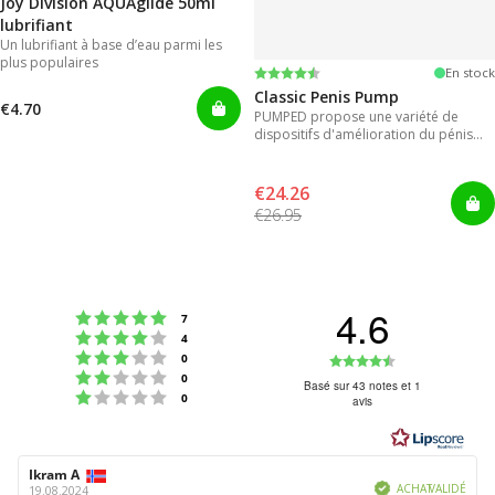
Joy Division AQUAglide 50ml
lubrifiant
Un lubrifiant à base d’eau parmi les
plus populaires
Note:
4.3 sur 5 étoiles
En stock
Classic Penis Pump
€4.70
PUMPED propose une variété de
dispositifs d'amélioration du pénis
pour des résultats instantanés.
€24.26
€26.95
4.6
Note : 5 étoiles sur 5
votes
7
Note : 4 étoiles sur 5
votes
4
Note : 3 étoiles sur 5
Note
votes
0
Note : 2 étoiles sur 5
votes
0
:
Basé sur 43 notes et 1
Note : 1 étoiles sur 5
votes
0
avis
4.6
étoiles
sur
Auteur
Ikram A
Date
5
Vérifié
de
de
ACHAT VALIDÉ
19.08.2024