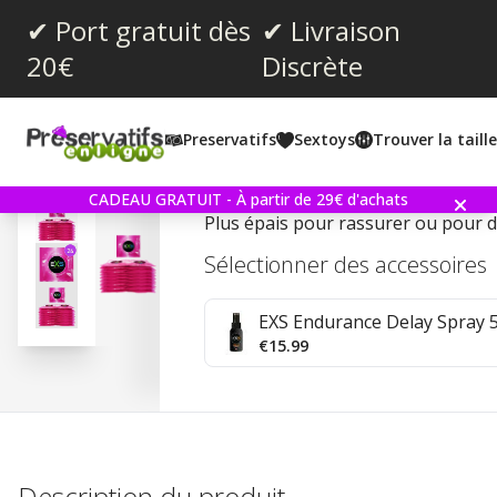
✔ Port gratuit dès
✔ Livraison
20€
Discrète
Note moyenne:
4.6
(
votes:
43
)
Preservatifs
Sextoys
Trouver la taill
Commentaires (
1
)
EXS Extra Safe 24 Préserv
CADEAU GRATUIT - À partir de 29€ d'achats
Plus épais pour rassurer ou pour de
Sélectionner des accessoires
EXS Endurance Delay Spray 
€15.99
Description du produit