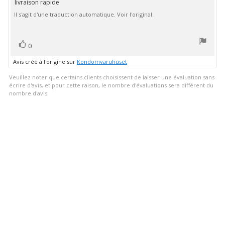
livraison rapide
Texte
:
Il s'agit d'une traduction automatique. Voir l'original.
de
5.0
étoiles
l'évaluation:
sur
5
vote(s)
Vote
0
positif
Avis créé à l'origine sur
Kondomvaruhuset
Veuillez noter que certains clients choisissent de laisser une évaluation sans
écrire d'avis, et pour cette raison, le nombre d'évaluations sera différent du
nombre d'avis.