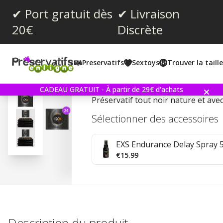
✔ Port gratuit dès
✔ Livraison
20€
Discrète
Note moyenne:
4.5
(
votes:
61
)
Preservatifs
Sextoys
Trouver la taill
Commentaires (
1
)
EXS Black Latex 24 Préser
CADEAU GRATUIT - À partir de 29€ d'achats
Préservatif tout noir nature et ave
Sélectionner des accessoires
EXS Endurance Delay Spray 
€15.99
Description du produit