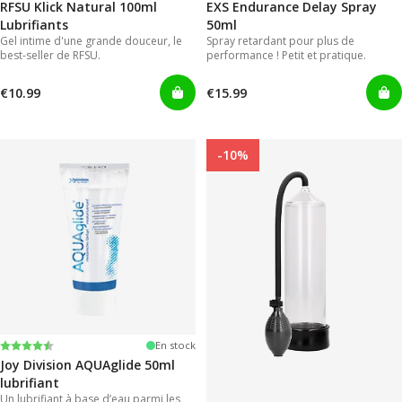
RFSU Klick Natural 100ml
EXS Endurance Delay Spray
Lubrifiants
50ml
Gel intime d'une grande douceur, le
Spray retardant pour plus de
best-seller de RFSU.
performance ! Petit et pratique.
€10.99
€15.99
-10%
Note:
4.2 sur 5 étoiles
En stock
Joy Division AQUAglide 50ml
lubrifiant
Un lubrifiant à base d’eau parmi les