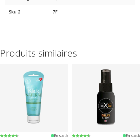
Sku 2
7F
Produits similaires
Note:
4.4 sur 5 étoiles
Note:
4.2 sur 5 étoiles
En stock
En stock