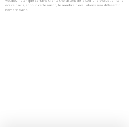
Veuillez noter que certains clients choisissent de laisser une évaluation sans
5
écrire d'avis, et pour cette raison, le nombre d'évaluations sera différent du
nombre d'avis.