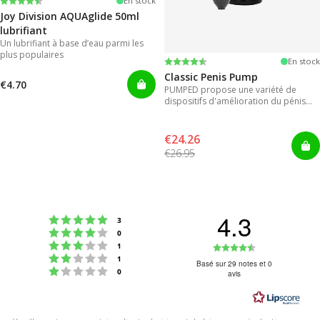
Note:
4.2 sur 5 étoiles
En stock
Joy Division AQUAglide 50ml
lubrifiant
Un lubrifiant à base d’eau parmi les
plus populaires
Note:
4.3 sur 5 étoiles
En stock
Classic Penis Pump
€4.70
PUMPED propose une variété de
dispositifs d'amélioration du pénis
pour des résultats instantanés.
€24.26
€26.95
4.3
Note : 5 étoiles sur 5
votes
3
Note : 4 étoiles sur 5
votes
0
Note : 3 étoiles sur 5
Note
votes
1
Note : 2 étoiles sur 5
votes
1
:
Basé sur 29 notes et 0
Note : 1 étoiles sur 5
votes
0
avis
4.3
étoiles
sur