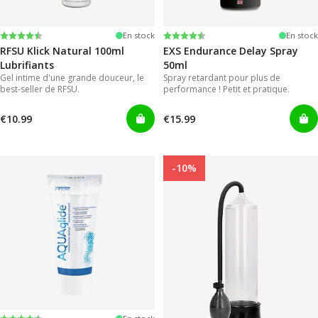
Note:
4.4 sur 5 étoiles
Note:
4.2 sur 5 étoiles
En stock
En stock
RFSU Klick Natural 100ml
EXS Endurance Delay Spray
Lubrifiants
50ml
Gel intime d'une grande douceur, le
Spray retardant pour plus de
best-seller de RFSU.
performance ! Petit et pratique.
€10.99
€15.99
-10%