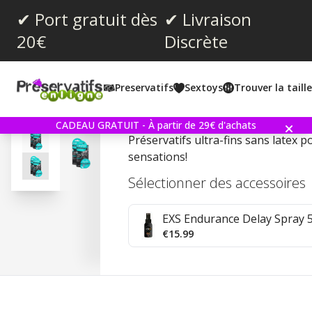
✔ Port gratuit dès
✔ Livraison
20€
Discrète
Note moyenne:
4.3
(
votes:
29
)
Preservatifs
Sextoys
Trouver la taill
Ceylor Non-Latex Ultra th
CADEAU GRATUIT - À partir de 29€ d'achats
Préservatifs ultra-fins sans latex 
sensations!
Sélectionner des accessoires
EXS Endurance Delay Spray 
€15.99