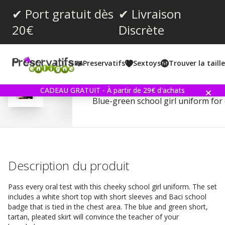
✔ Port gratuit dès
✔ Livraison
20€
Discrète
Note moyenne:
3.3
(
votes:
4
)
Preservatifs
Sextoys
Trouver la taill
Commentaires (
1
)
Baci Student Schoolgirl S
CADEAU GRATUIT - À partir de 29€ d'achats
Blue-green school girl uniform for 
Description du produit
Pass every oral test with this cheeky school girl uniform. The set
includes a white short top with short sleeves and Baci school
badge that is tied in the chest area. The blue and green short,
tartan, pleated skirt will convince the teacher of your