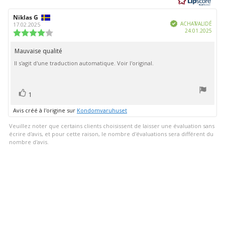
étoiles
sur
Auteur
Niklas G
Date
5
Vérifié
de
de
ACHAT VALIDÉ
17.02.2025
Date
24.01.2025
l'évaluation:
l'évaluation:
Note
d'ach
de
l'évaluation
Mauvaise qualité
Texte
:
Il s'agit d'une traduction automatique. Voir l'original.
de
4.0
étoiles
l'évaluation:
sur
5
vote(s)
Vote
1
positif
Avis créé à l'origine sur
Kondomvaruhuset
Veuillez noter que certains clients choisissent de laisser une évaluation sans
écrire d'avis, et pour cette raison, le nombre d'évaluations sera différent du
nombre d'avis.