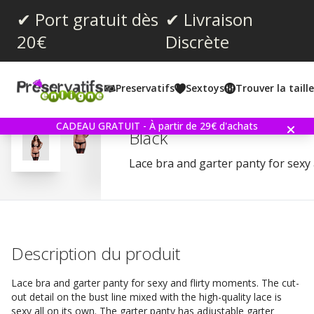
✔ Port gratuit dès
✔ Livraison
20€
Discrète
Note moyenne:
3.5
(
votes:
2
)
Preservatifs
Sextoys
Trouver la taill
Commentaires (
1
)
Baci Lacy Bra Garter An
CADEAU GRATUIT - À partir de 29€ d'achats
Black
Lace bra and garter panty for sexy
Description du produit
Lace bra and garter panty for sexy and flirty moments. The cut-
out detail on the bust line mixed with the high-quality lace is
sexy all on its own. The garter panty has adjustable garter