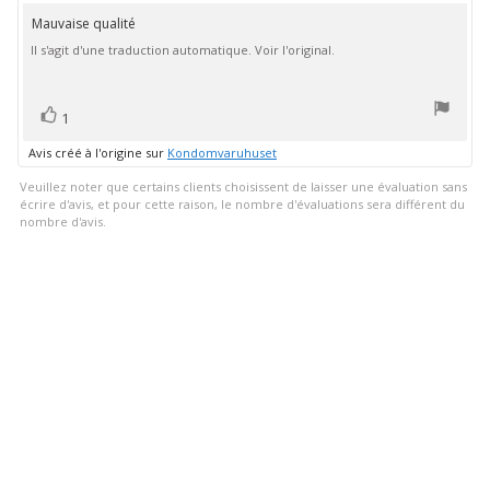
l'évaluation
Mauvaise qualité
Texte
:
Il s'agit d'une traduction automatique. Voir l'original.
de
4.0
étoiles
l'évaluation:
sur
5
vote(s)
Vote
1
positif
Avis créé à l'origine sur
Kondomvaruhuset
Veuillez noter que certains clients choisissent de laisser une évaluation sans
écrire d'avis, et pour cette raison, le nombre d'évaluations sera différent du
nombre d'avis.