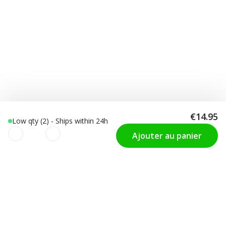
€14.95
Low qty (2) - Ships within 24h
Ajouter au panier
Nous utilisons des cookies pour
SUPPORT
Choisir la Taille
améliorer votre expérience