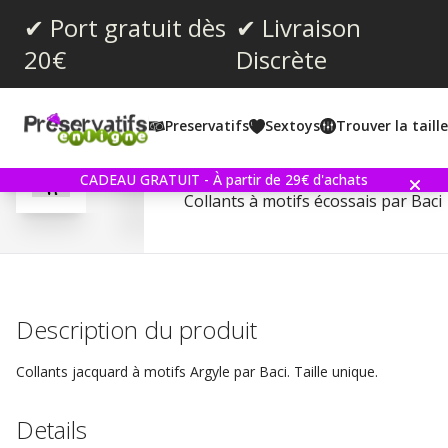
✔ Port gratuit dès
✔ Livraison
20€
Discrète
Note moyenne:
3.3
(
votes:
4
)
Preservatifs
Sextoys
Trouver la taill
Commentaires (
1
)
Baci Argyle Jacquard Pa
CADEAU GRATUIT - À partir de 29€ d'achats
Collants à motifs écossais par Baci
Description du produit
Collants jacquard à motifs Argyle par Baci. Taille unique.
Details