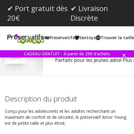
✔ Port gratuit dès
✔ Livraison
20€
Discrète
Note moyenne:
4.3
(
votes:
7
)
Preservatifs
Sextoys
Trouver la taill
Commentaires (
3
)
Amor Young 100 Préserva
CADEAU GRATUIT - À partir de 29€ d'achats
Parfaits pour les jeunes ados! Plus é
Description du produit
Conçu pour les adolescents et les adultes recherchant un
maximum de confort et de sécurité, le préservatif Amor Young
est de petite taille et plus étroit.