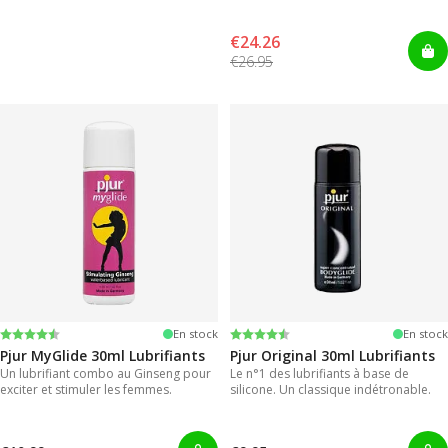
pour des résultats instantanés.
€24.26
€26.95
Note:
4.2 sur 5 étoiles
Note:
4.2 sur 5 étoiles
En stock
En stock
Pjur MyGlide 30ml Lubrifiants
Pjur Original 30ml Lubrifiants
Un lubrifiant combo au Ginseng pour
Le n°1 des lubrifiants à base de
exciter et stimuler les femmes.
silicone. Un classique indétronable.