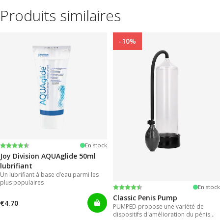
Produits similaires
-10%
Note:
4.2 sur 5 étoiles
En stock
Joy Division AQUAglide 50ml
lubrifiant
Un lubrifiant à base d’eau parmi les
plus populaires
Note:
4.3 sur 5 étoiles
En stock
Classic Penis Pump
€4.70
PUMPED propose une variété de
dispositifs d'amélioration du pénis