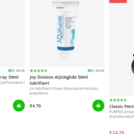
Note:
4.2 sur 5 étoiles
En stock
En stock
pray 50ml
Joy Division AQUAglide 50ml
 performance !
lubrifiant
Un lubrifiant à base d’eau parmi les plus
populaires
Note:
4.3 sur 5 ét
€4.70
Classic Pen
PUMPED propos
d'amélioration
instantanés.
€24.26