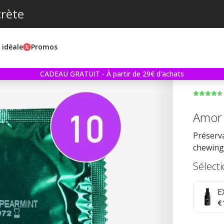
crète
e idéale
Promos
CADEAU GRATUIT - À partir de 29€ d'achats
Amor 
Préserv
chewing
Sélect
E
€