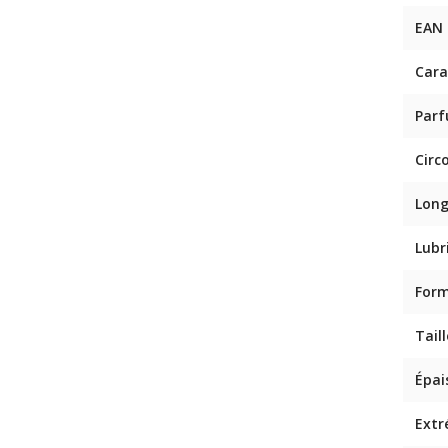
EAN
Cara
Par
Circ
Lon
Lubr
For
Taill
Épai
Extr