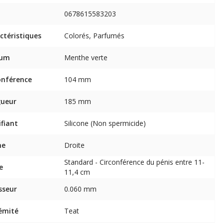
0678615583203
ctéristiques
Colorés, Parfumés
fum
Menthe verte
onférence
104 mm
gueur
185 mm
ifiant
Silicone (Non spermicide)
me
Droite
Standard - Circonférence du pénis entre 11-
e
11,4 cm
sseur
0.060 mm
émité
Teat