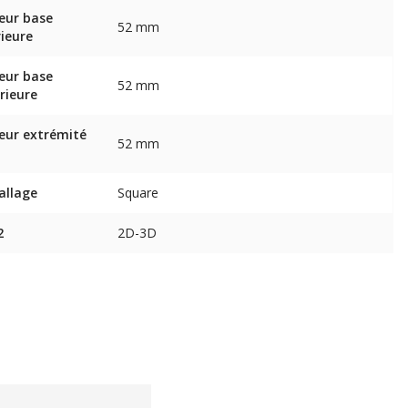
eur base
52 mm
rieure
eur base
52 mm
rieure
eur extrémité
52 mm
allage
Square
2
2D-3D