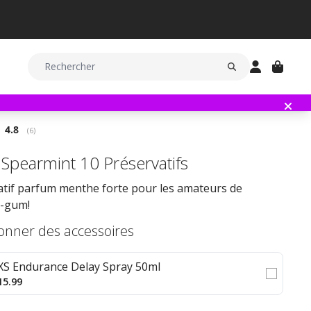
Note moyenne:
4.8
(
votes:
6
)
Spearmint 10 Préservatifs
atif parfum menthe forte pour les amateurs de
-gum!
ionner des accessoires
XS Endurance Delay Spray 50ml
15.99