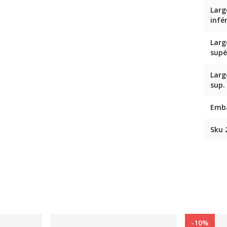
Larg
infé
Larg
supé
Larg
sup.
Emb
Sku 
-10%