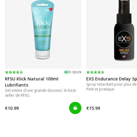
Note:
4.4 sur 5 étoiles
Note:
4.2 sur 5 étoiles
En stock
RFSU Klick Natural 100ml
EXS Endurance Delay S
Spray retardant pour plus de
Lubrifiants
Petit et pratique.
Gel intime d'une grande douceur, le best-
seller de RFSU.
€10.99
€15.99