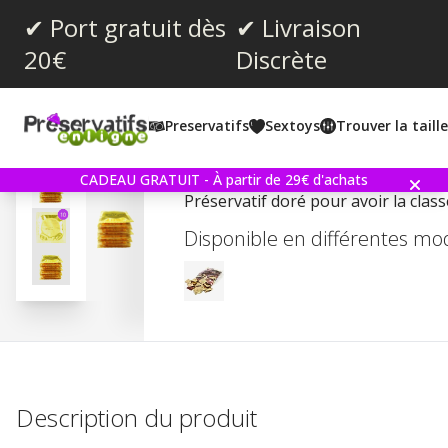
✔ Port gratuit dès
✔ Livraison
20€
Discrète
Note moyenne:
4.3
(
votes:
19
)
Preservatifs
Sextoys
Trouver la taill
Commentaires (
1
)
Amor Gold 10 Préservati
CADEAU GRATUIT - À partir de 29€ d'achats
Préservatif doré pour avoir la class
Disponible en différentes mo
Description du produit