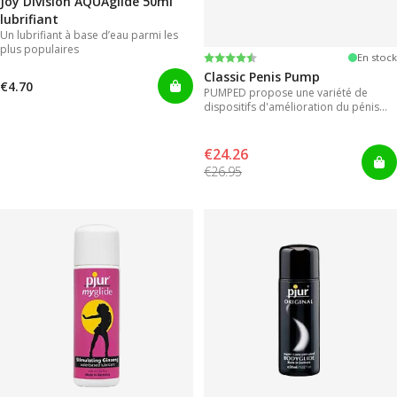
Joy Division AQUAglide 50ml
lubrifiant
Un lubrifiant à base d’eau parmi les
plus populaires
Note:
4.3 sur 5 étoiles
En stock
Classic Penis Pump
€4.70
PUMPED propose une variété de
dispositifs d'amélioration du pénis
pour des résultats instantanés.
€24.26
€26.95