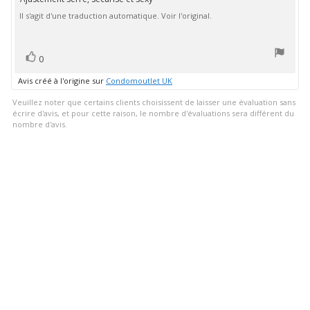
Texte
:
Il s'agit d'une traduction automatique. Voir l'original.
de
5.0
étoiles
l'évaluation:
sur
5
vote(s)
Vote
0
positif
Avis créé à l'origine sur
Condomoutlet UK
Veuillez noter que certains clients choisissent de laisser une évaluation sans
écrire d'avis, et pour cette raison, le nombre d'évaluations sera différent du
nombre d'avis.