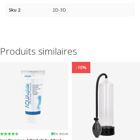
Sku 2
2D-3D
Produits similaires
-10%
Note:
4.2 sur 5 étoiles
En stock