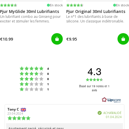
Note:
4.2 sur 5 étoiles
Note:
4.2 sur 5 étoiles
En stock
En stock
Pjur MyGlide 30ml Lubrifiants
Pjur Original 30ml Lubrifiants
Un lubrifiant combo au Ginseng pour
Le n°1 des lubrifiants à base de
exciter et stimuler les femmes.
silicone. Un classique indétronable.
€10.99
€9.95
4.3
Note : 5 étoiles sur 5
votes
4
Note : 4 étoiles sur 5
votes
0
Note : 3 étoiles sur 5
Note
votes
0
Note : 2 étoiles sur 5
votes
1
:
Basé sur 19 notes et 1
Note : 1 étoiles sur 5
votes
1
avis
4.3
étoiles
sur
Auteur
Tony C
Date
5
Vérifié
de
de
ACHAT VALIDÉ
23.04.2024
Date
01.04.2024
l'évaluation:
l'évaluation:
Note
d'ach
de
l'évaluation
Ajustement serré, sécurisé et sexy