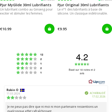
Pjur MyGlide 30ml Lubrifiants
Pjur Original 30ml Lubrifiants
Un lubrifiant combo au Ginseng pour
Le n°1 des lubrifiants à base de
exciter et stimuler les femmes.
silicone. Un classique indétronable.
€10.99
€9.95
4.2
Note : 5 étoiles sur 5
votes
12
Note : 4 étoiles sur 5
votes
2
Note : 3 étoiles sur 5
Note
votes
1
Note : 2 étoiles sur 5
votes
2
:
Basé sur 18 notes et 2
Note : 1 étoiles sur 5
votes
1
avis
4.2
étoiles
sur
Auteur
Robin O
Date
5
Vérifié
de
de
ACHAT VALIDÉ
11.03.2026
Date
17.02.2026
l'évaluation:
l'évaluation:
Note
d'ach
de
l'évaluation
Je ne peux pas dire que ni moi ni mon partenaire ressentions un
Texte
:
quelconque effet rafraîchissant.