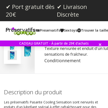
✔ Port gratuit dès
✔ Livraison
20€
Discrète
Note moyenne:
4.2
(
votes:
18
)
Preservatifs
Sextoys
Trouver la taill
Commentaires (
2
)
Pasante Cooling Sensation
CADEAU GRATUIT - À partir de 29€ d'achats
Texture nervurée et enduit d'un lub
sensations de fraîcheur.
Conditionnement
Description du produit
Les préservatifs Pasante Cooling Sensation sont nervurés et
enduits d'un lubrifiant spécial à effet rafraîchissant pour des