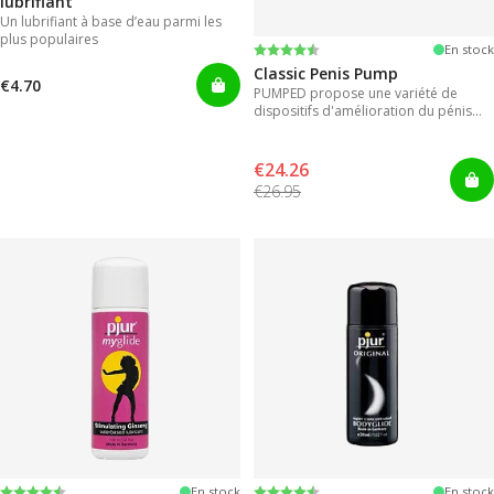
lubrifiant
Un lubrifiant à base d’eau parmi les
plus populaires
Note:
4.3 sur 5 étoiles
En stock
Classic Penis Pump
€4.70
PUMPED propose une variété de
dispositifs d'amélioration du pénis
pour des résultats instantanés.
€24.26
€26.95
Note:
4.2 sur 5 étoiles
Note:
4.2 sur 5 étoiles
En stock
En stock