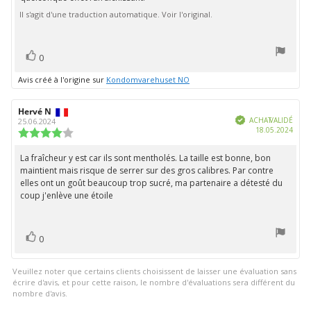
de
2.0
étoiles
Il s'agit d'une traduction automatique. Voir l'original.
l'évaluation:
sur
5
vote(s)
Vote
0
positif
Avis créé à l'origine sur
Kondomvarehuset NO
Auteur
Hervé N
Date
Vérifié
de
de
ACHAT VALIDÉ
25.06.2024
Date
18.05.2024
l'évaluation:
l'évaluation:
Note
d'ach
de
l'évaluation
La fraîcheur y est car ils sont mentholés. La taille est bonne, bon
Texte
:
maintient mais risque de serrer sur des gros calibres. Par contre
de
4.0
elles ont un goût beaucoup trop sucré, ma partenaire a détesté du
étoiles
l'évaluation:
coup j'enlève une étoile
sur
5
vote(s)
Vote
0
positif
Veuillez noter que certains clients choisissent de laisser une évaluation sans
écrire d'avis, et pour cette raison, le nombre d'évaluations sera différent du
nombre d'avis.